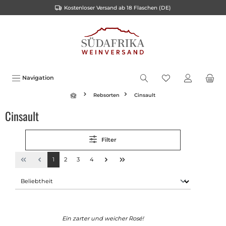
Kostenloser Versand ab 18 Flaschen (DE)
inhalt springen
Navigation
Rebsorten
Cinsault
Cinsault
Filter
1
2
3
4
Ein zarter und weicher Rosé!