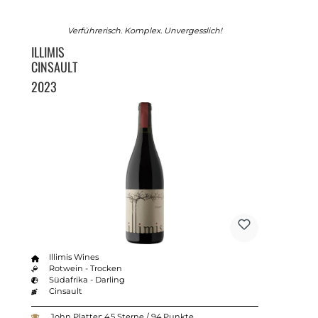
Verführerisch. Komplex. Unvergesslich!
ILLIMIS
CINSAULT
2023
Illimis Wines
Rotwein - Trocken
Südafrika - Darling
Cinsault
John Platter: 4.5 Sterne / 94 Punkte