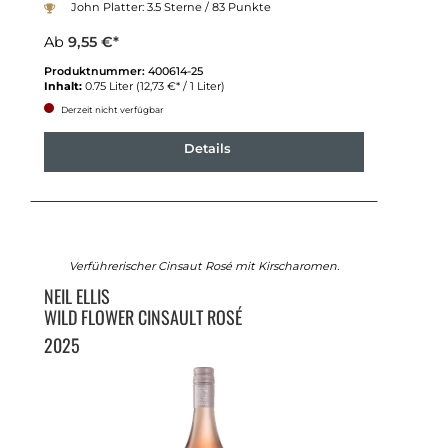
John Platter: 3.5 Sterne / 83 Punkte
Ab
9,55 €*
Produktnummer:
400614-25
Inhalt:
0.75 Liter
(12,73 €* / 1 Liter)
Derzeit nicht verfügbar
Details
Verführerischer Cinsaut Rosé mit Kirscharomen.
NEIL ELLIS
WILD FLOWER CINSAULT ROSÉ
2025