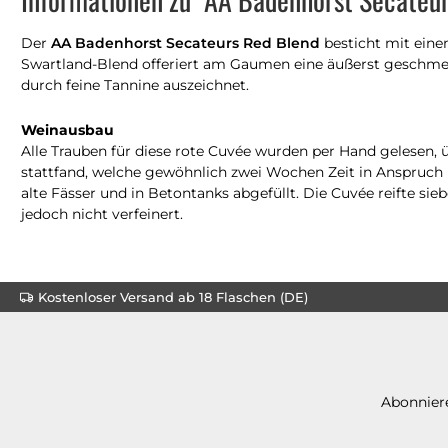
Der
AA Badenhorst Secateurs Red Blend
besticht mit eine
Swartland-Blend offeriert am Gaumen eine äußerst geschmeidi
durch feine Tannine auszeichnet.
Weinausbau
Alle Trauben für diese rote Cuvée wurden per Hand gelesen,
stattfand, welche gewöhnlich zwei Wochen Zeit in Anspruch 
alte Fässer und in Betontanks abgefüllt. Die Cuvée reifte sie
jedoch nicht verfeinert.
Kostenloser Versand ab 18 Flaschen (DE)
Abonniere