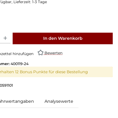
ügbar, Lieferzeit: 1-3 Tage
: Gib den gewünschten Wert ein oder benutze die Schaltflächen um die Anz
In den Warenkorb
Bewerten
zettel hinzufügen
mmer:
400119-24
erhalten 12 Bonus Punkte für diese Bestellung
0591101
ährwertangaben
Analysewerte