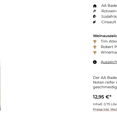
AA Bade
Rotwein 
Südafrik
Cinsault
Weinauszei
Tim Atki
Robert P
Winemaga
Auszeic
Der AA Baden
Noten reifer
geschmeidige
12,95 €*
Inhalt:
0.75 Lit
Preise inkl. Mw