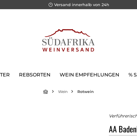
Versand innerhalb von 24h
TER
REBSORTEN
WEIN EMPFEHLUNGEN
% 
Wein
Rotwein
Verführerisc
AA Baden