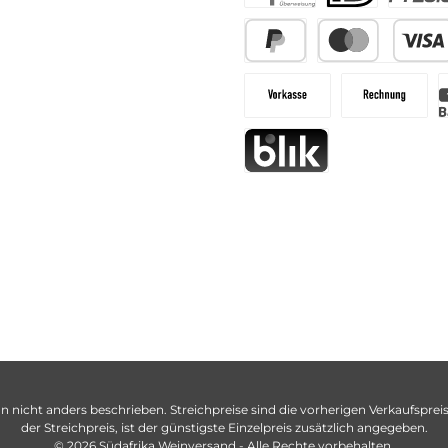
n nicht anders beschrieben. Streichpreise sind die vorherigen Verkaufspreise
der Streichpreis, ist der günstigste Einzelpreis zusätzlich angegeben.
© 2026 Südafrika Weinversand - Alle Rechte vorbehalten.