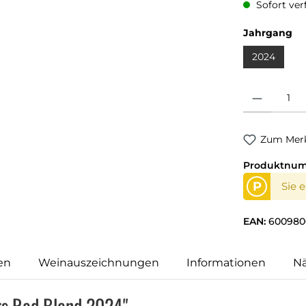
Sofort verf
Jahrgang
2024
Produkt Anzahl
Zum Merk
Produktnu
P
Sie 
EAN:
600980
en
Weinauszeichnungen
Informationen
N
rs Red Blend 2024"