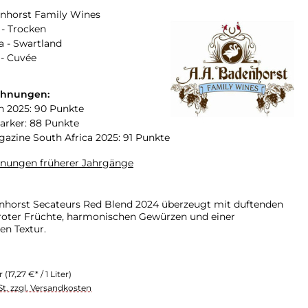
nhorst Family Wines
- Trocken
a - Swartland
 - Cuvée
chnungen:
n 2025: 90 Punkte
arker: 88 Punkte
zine South Africa 2025: 91 Punkte
hnungen früherer Jahrgänge
horst Secateurs Red Blend 2024 überzeugt mit duftenden
 roter Früchte, harmonischen Gewürzen und einer
n Textur.
er
(17,27 €* / 1 Liter)
St. zzgl. Versandkosten