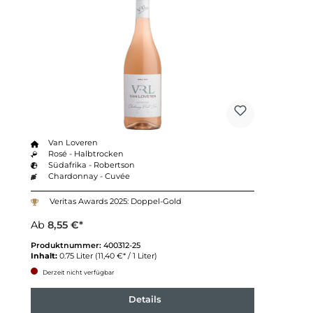
Van Loveren
Rosé - Halbtrocken
Südafrika - Robertson
Chardonnay - Cuvée
Veritas Awards 2025: Doppel-Gold
Ab
8,55 €*
Produktnummer:
400312-25
Inhalt:
0.75 Liter
(11,40 €* / 1 Liter)
Derzeit nicht verfügbar
Details