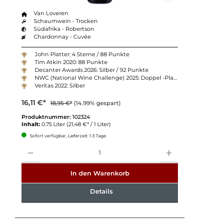
Van Loveren
Schaumwein - Trocken
Südafrika - Robertson
Chardonnay - Cuvée
John Platter: 4 Sterne / 88 Punkte
Tim Atkin 2020: 88 Punkte
Decanter Awards 2026: Silber / 92 Punkte
NWC (National Wine Challenge) 2025: Doppel -Platin
Veritas 2022: Silber
16,11 €*
18,95 €*
(14.99% gespart)
Produktnummer:
102324
Inhalt:
0.75 Liter
(21,48 €* / 1 Liter)
Sofort verfügbar, Lieferzeit: 1-3 Tage
Anzahl
In den Warenkorb
Details