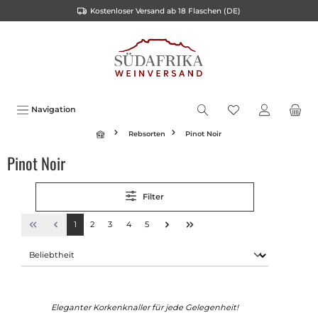
Kostenloser Versand ab 18 Flaschen (DE)
inhalt springen
Navigation
Rebsorten
Pinot Noir
Pinot Noir
Filter
1
2
3
4
5
Eleganter Korkenknaller für jede Gelegenheit!