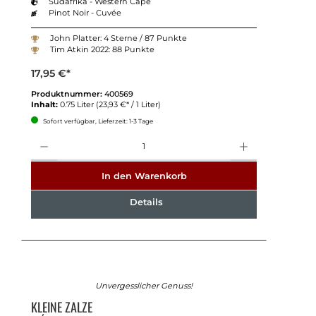
Südafrika - Western Cape
Pinot Noir - Cuvée
John Platter: 4 Sterne / 87 Punkte
Tim Atkin 2022: 88 Punkte
17,95 €*
Produktnummer:
400569
Inhalt:
0.75 Liter
(23,93 €* / 1 Liter)
Sofort verfügbar, Lieferzeit: 1-3 Tage
Anzahl
In den Warenkorb
Details
Unvergesslicher Genuss!
KLEINE ZALZE