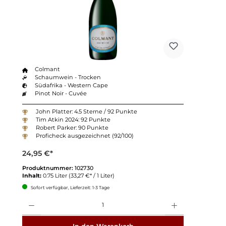
Colmant
Schaumwein - Trocken
Südafrika - Western Cape
Pinot Noir - Cuvée
John Platter: 4.5 Sterne / 92 Punkte
Tim Atkin 2024: 92 Punkte
Robert Parker: 90 Punkte
Proficheck ausgezeichnet (92/100)
24,95 €*
Produktnummer:
102730
Inhalt:
0.75 Liter
(33,27 €* / 1 Liter)
Sofort verfügbar, Lieferzeit: 1-3 Tage
Anzahl