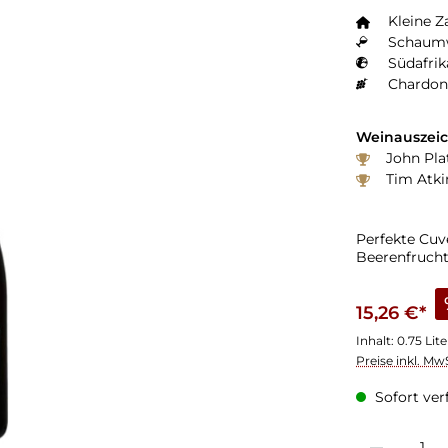
Kleine Z
Schaumw
Südafrik
Chardon
Weinauszei
John Pla
Tim Atki
Perfekte Cuvé
Beerenfruch
15,26 €*
Inhalt:
0.75 Lit
Preise inkl. Mw
Sofort verf
Produkt Anzahl