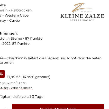
alze
ein - Halbtrocken
a - Western Cape
nay - Cuvée
chnungen:
tter: 4 Sterne / 87 Punkte
n 2022: 87 Punkte
e - Chardonnay liefert die Eleganz und Pinot Noir die reifen
taromen
%
17,95 €*
(14.99% gespart)
er
(20,35 €* / 1 Liter)
St. zzgl. Versandkosten
ügbar, Lieferzeit: 1-3 Tage
: Gib den gewünschten Wert ein oder benutze die Schaltflächen um die Anz