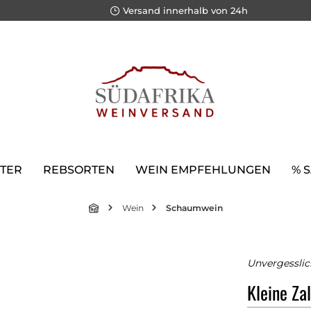
Versand innerhalb von 24h
TER
REBSORTEN
WEIN EMPFEHLUNGEN
% 
Wein
Schaumwein
Unvergesslic
Kleine Za