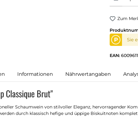
Zum Merk
Produktnu
P
Sie 
EAN:
600961
en
Informationen
Nährwertangaben
Analy
p Classique Brut"
tioneller Schaumwein von stilvoller Eleganz, hervorragender K
en durch klassisch hefige und üppige Biskuitnoten komplettier