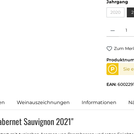
Jahrgang
2020
2
Produkt Anzahl
Zum Merk
Produktnu
P
Sie 
EAN:
600229
en
Weinauszeichnungen
Informationen
N
Cabernet Sauvignon 2021"