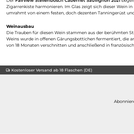
Der
Fairview Stellenbosch Cabernet Sauvignon 2021
begeis
Zigarrenkiste harmonieren. Im Glas zeigt sich dieser Wein i
umrahmt von einem festen, doch dezenten Tanningerüst und ei
Weinausbau
Die Trauben für diesen Wein stammen aus der berühmten Ste
Weins wurde in offenen Gärungsbottichen fermentiert, die 
von 18 Monaten verschnitten und anschließend in französisc
Kostenloser Versand ab 18 Flaschen (DE)
Abonniere