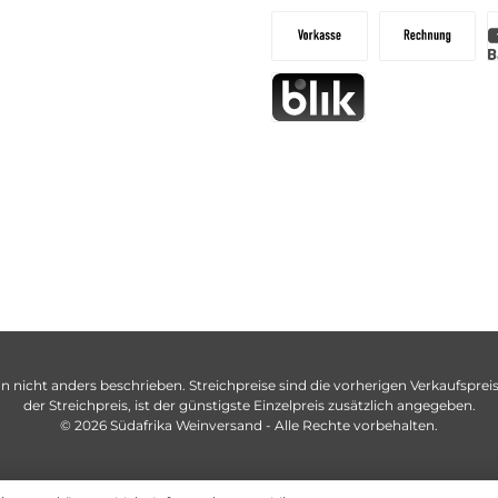
n nicht anders beschrieben. Streichpreise sind die vorherigen Verkaufspreise
der Streichpreis, ist der günstigste Einzelpreis zusätzlich angegeben.
© 2026 Südafrika Weinversand - Alle Rechte vorbehalten.