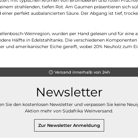
tert mit typischen Aromen von Brombeeren und roten Früchten
n einem strahlenden, tiefen Rot. Am Gaumen präsentieren sich sü
ner perfekt ausbalancierten Säure. Der Abgang ist tief, trocken
llenbosch-Weinregion, wurden per Hand gelesen und für eine a
andere Hälfte in Edelstahltanks. Die verschiedenen Komponente
her und amerikanischer Eiche gereift, wobei 20% Neuholz zum E
Versand innerhalb von 24h
Newsletter
n Sie den kostenlosen Newsletter und verpassen Sie keine Neui
Aktion mehr von Südafrika Weinversand.
Zur Newsletter Anmeldung