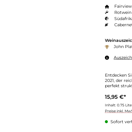
Fairview
Rotwein 
Südafrik
Caberne
Weinauszei
John Pla
Auszeic
Entdecken Si
2021, der re
perfekt strukt
15,95 €*
Inhalt:
0.75 Lit
Preise inkl. Mw
Sofort verf