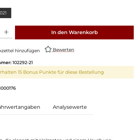
021
: Gib den gewünschten Wert ein oder benutze die Schaltflächen um die Anz
In den Warenkorb
Bewerten
zettel hinzufügen
mmer:
102292-21
erhalten 15 Bonus Punkte für diese Bestellung
1000176
ährwertangaben
Analysewerte