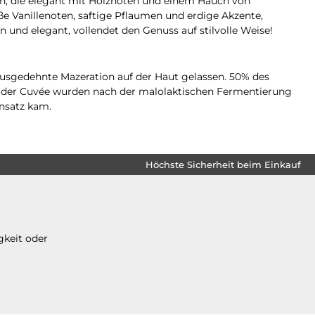
, die elegant mit Holznoten und einem Hauch von
ße Vanillenoten, saftige Pflaumen und erdige Akzente,
 und elegant, vollendet den Genuss auf stilvolle Weise!
usgedehnte Mazeration auf der Haut gelassen. 50% des
n der Cuvée wurden nach der malolaktischen Fermentierung
insatz kam.
Höchste Sicherheit beim Einkauf
gkeit oder