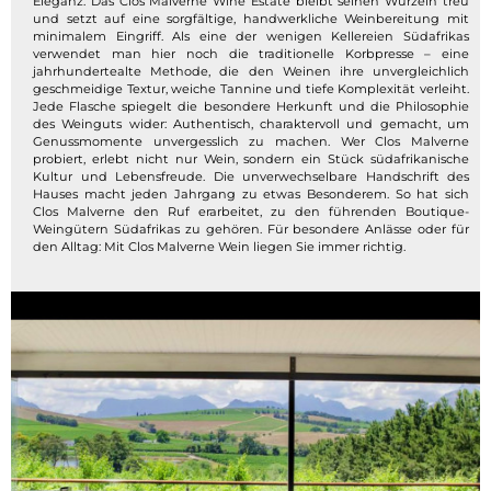
Eleganz. Das Clos Malverne Wine Estate bleibt seinen Wurzeln treu
und setzt auf eine sorgfältige, handwerkliche Weinbereitung mit
minimalem Eingriff. Als eine der wenigen Kellereien Südafrikas
verwendet man hier noch die traditionelle Korbpresse – eine
jahrhundertealte Methode, die den Weinen ihre unvergleichlich
geschmeidige Textur, weiche Tannine und tiefe Komplexität verleiht.
Jede Flasche spiegelt die besondere Herkunft und die Philosophie
des Weinguts wider: Authentisch, charaktervoll und gemacht, um
Genussmomente unvergesslich zu machen. Wer Clos Malverne
probiert, erlebt nicht nur Wein, sondern ein Stück südafrikanische
Kultur und Lebensfreude. Die unverwechselbare Handschrift des
Hauses macht jeden Jahrgang zu etwas Besonderem. So hat sich
Clos Malverne den Ruf erarbeitet, zu den führenden Boutique-
Weingütern Südafrikas zu gehören. Für besondere Anlässe oder für
den Alltag: Mit Clos Malverne Wein liegen Sie immer richtig.