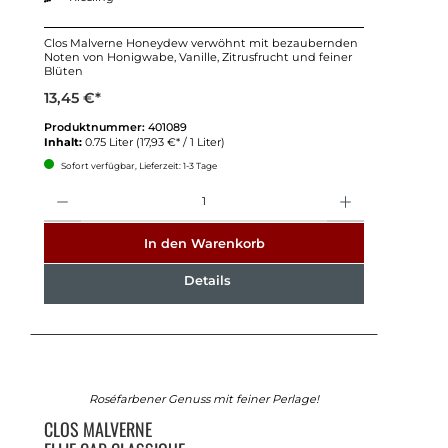
Clos Malverne Honeydew verwöhnt mit bezaubernden
Noten von Honigwabe, Vanille, Zitrusfrucht und feiner
Blüten
13,45 €*
Produktnummer:
401089
Inhalt:
0.75 Liter
(17,93 €* / 1 Liter)
Sofort verfügbar, Lieferzeit: 1-3 Tage
Anzahl
In den Warenkorb
Details
Roséfarbener Genuss mit feiner Perlage!
CLOS MALVERNE