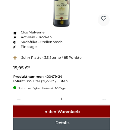
Clos Malverne
Rotwein - Trocken
Südafrika - Stellenbosch
Pinotage
John Platter: 3.5 Sterne / 85 Punkte
15,95 €*
Produktnummer:
400479-24
Inhalt:
0.75 Liter
(21,27 €* / 1 Liter)
Sofort verfügbar, Lieferzeit: 1-3 Tage
Anzahl
In den Warenkorb
Details