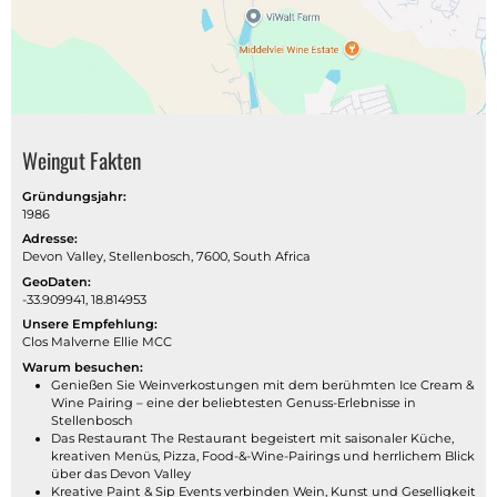
Weingut Fakten
Gründungsjahr:
1986
Adresse:
Devon Valley, Stellenbosch, 7600, South Africa
GeoDaten:
-33.909941, 18.814953
Unsere Empfehlung:
Clos Malverne Ellie MCC
Warum besuchen:
Genießen Sie Weinverkostungen mit dem berühmten Ice Cream &
Wine Pairing – eine der beliebtesten Genuss-Erlebnisse in
Stellenbosch
Das Restaurant The Restaurant begeistert mit saisonaler Küche,
kreativen Menüs, Pizza, Food-&-Wine-Pairings und herrlichem Blick
über das Devon Valley
Kreative Paint & Sip Events verbinden Wein, Kunst und Geselligkeit