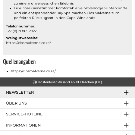
zu einem unvergesslichen Erlebnis
Luxuriöse Gästezimmer, komfortable Selbstversorger-Unterkünfte
und ein entspannender Day Spa machen Clos Malverne zum
perfekten Rückzugsort in den Cape Winelands
Telefonnummer:
+27 (0) 21 865 2022
Weingutwebseite:
https://closmalverne.co.za/
Quellenangaben
https://closmalverne.co.za/
Kostenloser Versand ab 18 Flaschen (DE)
NEWSLETTER
ÜBER UNS
SERVICE-HOTLINE
INFORMATIONEN