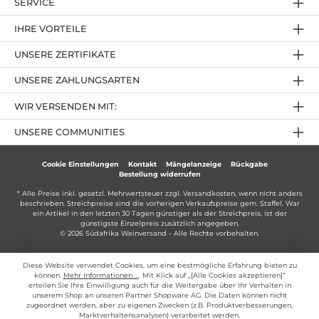
SERVICE
IHRE VORTEILE
UNSERE ZERTIFIKATE
UNSERE ZAHLUNGSARTEN
WIR VERSENDEN MIT:
UNSERE COMMUNITIES
Cookie Einstellungen
Kontakt
Mängelanzeige
Rückgabe
Bestellung widerrufen
* Alle Preise inkl. gesetzl. Mehrwertsteuer zzgl.
Versandkosten
, wenn nicht anders
beschrieben. Streichpreise sind die vorherigen Verkaufspreise gem. Staffel. War
ein Artikel in den letzten 30 Tagen günstiger als der Streichpreis, ist der
günstigste Einzelpreis zusätzlich angegeben.
© 2026 Südafrika Weinversand - Alle Rechte vorbehalten.
Diese Website verwendet Cookies, um eine bestmögliche Erfahrung bieten zu
können.
Mehr Informationen ...
. Mit Klick auf „[Alle Cookies akzeptieren]“
erteilen Sie Ihre Einwilligung auch für die Weitergabe über Ihr Verhalten in
unserem Shop an unseren Partner Shopware AG. Die Daten können nicht
zugeordnet werden, aber zu eigenen Zwecken (z.B. Produktverbesserungen,
Marktverhaltensanalysen) verarbeitet werden.