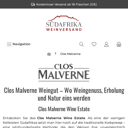
Kostenloser Versand ab 18 Flaschen (DE)
inhalt springen
Navigation
Clos Malverne
Clos Malverne Weingut – Wo Weingenuss, Erholung
und Natur eins werden
Clos Malverne Wine Estate
Entdecken Sie das
Clos Malverne Wine Estate
. Als eine der wenigen
Kellereien Südafrikas setzt man hier noch auf die traditionelle Korbpresse –
eine jahrhundertealte Methode, die den Weinen ihre unvergleichlich