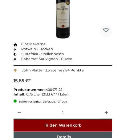
Clos Malverne
Rotwein - Trocken
Südafrika - Stellenbosch
Cabernet Sauvignon - Cuvée
John Platter: 3.5 Sterne / 84 Punkte
15,85 €*
Produktnummer:
400471-22
Inhalt:
0.75 Liter
(21,13 €* / 1 Liter)
Sofort verfügbar, Lieferzeit: 1-3 Tage
Anzahl
In den Warenkorb
Details