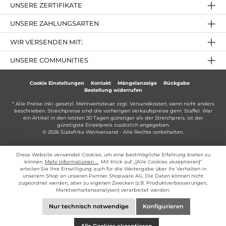
UNSERE ZERTIFIKATE
UNSERE ZAHLUNGSARTEN
WIR VERSENDEN MIT:
UNSERE COMMUNITIES
Cookie Einstellungen
Kontakt
Mängelanzeige
Rückgabe
Bestellung widerrufen
* Alle Preise inkl. gesetzl. Mehrwertsteuer zzgl.
Versandkosten
, wenn nicht anders
beschrieben. Streichpreise sind die vorherigen Verkaufspreise gem. Staffel. War
ein Artikel in den letzten 30 Tagen günstiger als der Streichpreis, ist der
günstigste Einzelpreis zusätzlich angegeben.
© 2026 Südafrika Weinversand - Alle Rechte vorbehalten.
Diese Website verwendet Cookies, um eine bestmögliche Erfahrung bieten zu
können.
Mehr Informationen ...
. Mit Klick auf „[Alle Cookies akzeptieren]“
erteilen Sie Ihre Einwilligung auch für die Weitergabe über Ihr Verhalten in
unserem Shop an unseren Partner Shopware AG. Die Daten können nicht
zugeordnet werden, aber zu eigenen Zwecken (z.B. Produktverbesserungen,
Marktverhaltensanalysen) verarbeitet werden.
Nur technisch notwendige
Konfigurieren