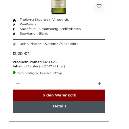
Thelema Mountain Vineyards
Weißwein
Südafrika - Simonsberg-Stellenbosch
Sauvignon Blanc
John Platter: 4.5 Sterne / 94 Punkte
12,20 €*
Produktnummer:
102119-25
Inhalt:
0.75 Liter
(16,27 €* / 1 Liter)
Sofort verfügbar, Lieferzeit: 1-3 Tage
Anzahl
In den Warenkorb
Details