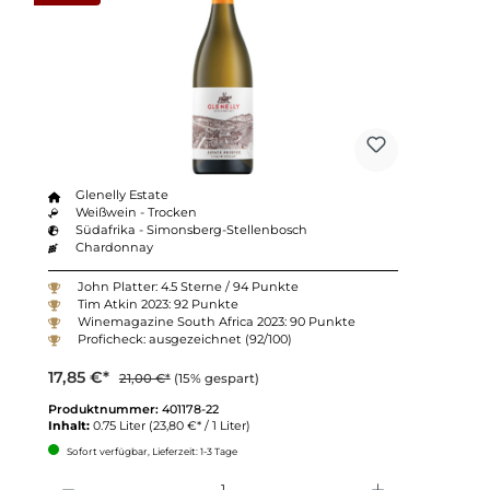
Glenelly Estate
Weißwein - Trocken
Südafrika - Simonsberg-Stellenbosch
Chardonnay
John Platter: 4.5 Sterne / 94 Punkte
Tim Atkin 2023: 92 Punkte
Winemagazine South Africa 2023: 90 Punkte
Proficheck: ausgezeichnet (92/100)
17,85 €*
21,00 €*
(15% gespart)
Produktnummer:
401178-22
Inhalt:
0.75 Liter
(23,80 €* / 1 Liter)
Sofort verfügbar, Lieferzeit: 1-3 Tage
Anzahl