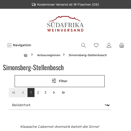
Kostenloser Versand ab 18 Flaschen (DE)
inhalt springen
Navigation
Anbauregionen
Simonsberg-Stellenbosch
Simonsberg-Stellenbosch
Filter
1
2
3
Klassische Cabernet-Aromatik betört die Sinne!