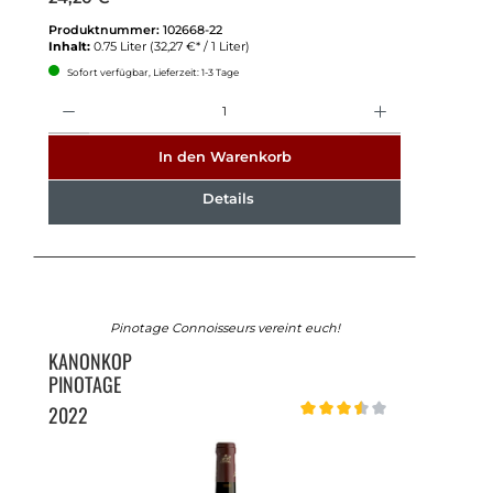
Produktnummer:
102668-22
Inhalt:
0.75 Liter
(32,27 €* / 1 Liter)
Sofort verfügbar, Lieferzeit: 1-3 Tage
Anzahl
In den Warenkorb
Details
Pinotage Connoisseurs vereint euch!
KANONKOP
PINOTAGE
2022
Durchschnittliche Bewertung v