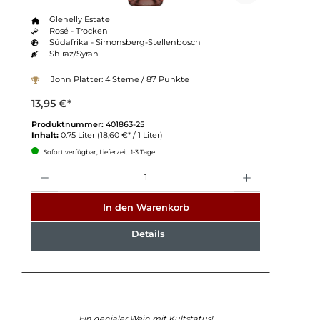
Glenelly Estate
Rosé - Trocken
Südafrika - Simonsberg-Stellenbosch
Shiraz/Syrah
John Platter: 4 Sterne / 87 Punkte
13,95 €*
Produktnummer:
401863-25
Inhalt:
0.75 Liter
(18,60 €* / 1 Liter)
Sofort verfügbar, Lieferzeit: 1-3 Tage
Anzahl
In den Warenkorb
Details
Ein genialer Wein mit Kultstatus!