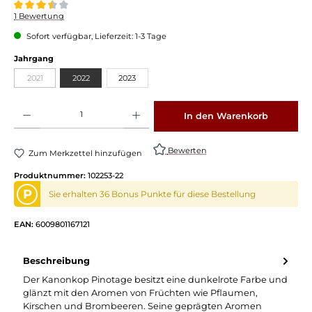
Durchschnittliche Bewertung von 3.5 von 5 Sternen
1 Bewertung
Sofort verfügbar, Lieferzeit: 1-3 Tage
auswählen
Jahrgang
2021
2022
2023
(Diese Option ist zurzeit nicht verfügbar.)
Produkt Anzahl: Gib den gewünschten Wert ein oder benutze die Schaltflächen um die 
In den Warenkorb
Bewerten
Zum Merkzettel hinzufügen
Produktnummer:
102253-22
P
Sie erhalten 36 Bonus Punkte für diese Bestellung
EAN:
6009801167121
Beschreibung
Der Kanonkop Pinotage besitzt eine dunkelrote Farbe und
glänzt mit den Aromen von Früchten wie Pflaumen,
Kirschen und Brombeeren. Seine geprägten Aromen