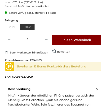
Inhalt:
0.75 Liter
(17,27 €* / 1 Liter)
Preise inkl. MwSt. zzgl. Versandkosten
Sofort verfügbar, Lieferzeit: 1-3 Tage
auswählen
Jahrgang
2021
2022
(Diese Option ist zurzeit nicht verfügbar.)
Produkt Anzahl: Gib den gewünschten Wert ein oder benutze die Schaltflächen um die 
In den Warenkorb
Bewerten
Zum Merkzettel hinzufügen
Produktnummer:
107457-22
P
Sie erhalten 12 Bonus Punkte für diese Bestellung
EAN:
6009673270929
Beschreibung
Mit Anklängen der nördlichen Rhône präsentiert sich der
Glenelly Glass Collection Syrah als lebendiger und
fruchtbetonter Wein. Sein faszinierendes Bouquet von