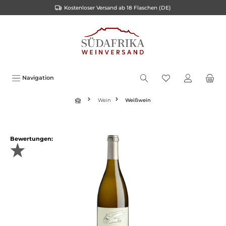
Kostenloser Versand ab 18 Flaschen (DE)
inhalt springen
Navigation
Wein
Weißwein
Bewertungen: