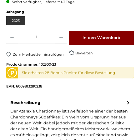
Sofort verfügbar, Lieferzeit: 1-3 Tage
Jahrgang
2023
Produkt Anzahl: Gib den gewünschten Wert ein oder benutze die Schaltflächen um die 
In den Warenkorb
Bewerten
Zum Merkzettel hinzufügen
Produktnummer:
102300-23
P
Sie erhalten 28 Bonus Punkte für diese Bestellung
EAN:
6009813280238
Beschreibung
Der Ataraxia Chardonnay ist zweifelsohne einer der besten
Chardonnays Südafrikas! Ein Wein vom Ursprung her aus
der neuen Welt, dabei jedoch mit der klassischen Stilisitk
der alten Welt. Ein handgemeißeltes Meisterwerk, welchem
es mühelos gelingt, zeitgleich dezent zurückhaltend sowie