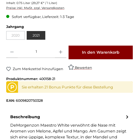
Inhalt:
0.75 Liter
(29,27 €* / 1 Liter)
Preise inkl. MwSt. zzgl. Versandkosten
Sofort verfügbar, Lieferzeit: 1-3 Tage
auswählen
Jahrgang
2020
2021
(Diese Option ist zurzeit nicht verfügbar.)
Produkt Anzahl: Gib den gewünschten Wert ein oder benutze die Schaltflächen um die 
In den Warenkorb
Bewerten
Zum Merkzettel hinzufügen
Produktnummer:
400158-21
P
Sie erhalten 21 Bonus Punkte für diese Bestellung
EAN:
6009820750328
Beschreibung
DeMorgenzon Maestro White verwöhnt die Nase mit
Aromen von Melone, Apfel und Mango. Am Gaumen zeigt
sich eine üppige, komplexe Textur, in der Mandel und