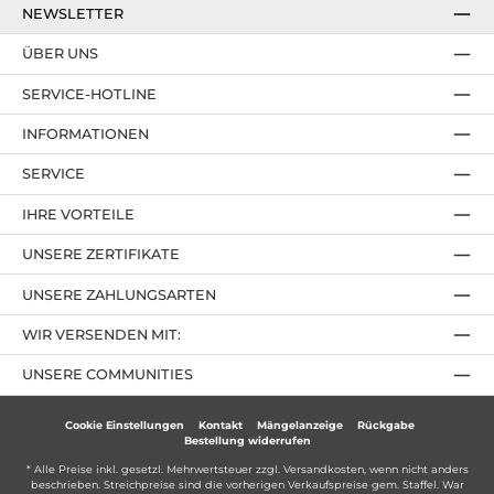
NEWSLETTER
ÜBER UNS
SERVICE-HOTLINE
INFORMATIONEN
SERVICE
IHRE VORTEILE
UNSERE ZERTIFIKATE
UNSERE ZAHLUNGSARTEN
WIR VERSENDEN MIT:
UNSERE COMMUNITIES
Cookie Einstellungen
Kontakt
Mängelanzeige
Rückgabe
Bestellung widerrufen
* Alle Preise inkl. gesetzl. Mehrwertsteuer zzgl.
Versandkosten
, wenn nicht anders
beschrieben. Streichpreise sind die vorherigen Verkaufspreise gem. Staffel. War