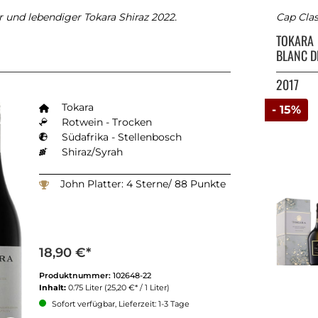
r und lebendiger Tokara Shiraz 2022.
Cap Cla
TOKARA
BLANC D
2017
Tokara
- 15%
Rotwein - Trocken
Südafrika - Stellenbosch
Shiraz/Syrah
John Platter: 4 Sterne/ 88 Punkte
18,90 €*
Produktnummer:
102648-22
Inhalt:
0.75 Liter
(25,20 €* / 1 Liter)
Sofort verfügbar, Lieferzeit: 1-3 Tage