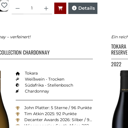
Anzahl
Details
y – verfeinert!
Ein reic
TOKARA
 COLLECTION CHARDONNAY
RESERVE
2022
Tokara
Weißwein - Trocken
Südafrika - Stellenbosch
Chardonnay
John Pl
atter: 5 Sterne / 96 Punkte
Tim Atkin 2025: 92 Punkte
Decanter Awards 2026: Silber / 90 Punkte
Winemagazine South Africa 2025: 93 Punkte