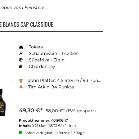
ssique vom Feinsten!
E BLANCS CAP CLASSIQUE
Tokara
Schaumwein - Trocken
Südafrika - Elgin
Chardonnay
John Platter: 4.5 Sterne / 93 Punkte
Tim Atkin: 94 Punkte
49,30 €*
58,00 €*
(15% gespart)
Produktnummer:
401906-17
Inhalt:
0.75 Liter
(65,73 €* / 1 Liter)
Sofort verfügbar, Lieferzeit: 1-3 Tage