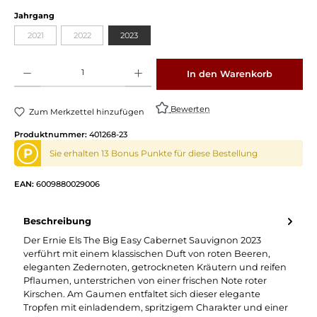
Jahrgang
2021
2022
2023
Produkt Anzahl: Gib den gewünschten Wert ein oder benutze die Schaltflächen um die 
In den Warenkorb
Bewerten
Zum Merkzettel hinzufügen
Produktnummer:
401268-23
P
Sie erhalten 13 Bonus Punkte für diese Bestellung
EAN:
6009880029006
Beschreibung
Der Ernie Els The Big Easy Cabernet Sauvignon 2023
verführt mit einem klassischen Duft von roten Beeren,
eleganten Zedernoten, getrockneten Kräutern und reifen
Pflaumen, unterstrichen von einer frischen Note roter
Kirschen. Am Gaumen entfaltet sich dieser elegante
Tropfen mit einladendem, spritzigem Charakter und einer