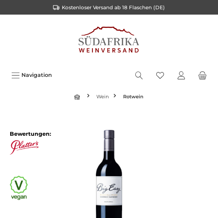
Kostenloser Versand ab 18 Flaschen (DE)
inhalt springen
Navigation
Wein
Rotwein
Bewertungen: