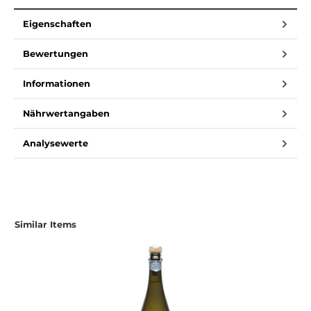
Eigenschaften
Bewertungen
Informationen
Nährwertangaben
Analysewerte
Produktgalerie überspringen
Similar Items