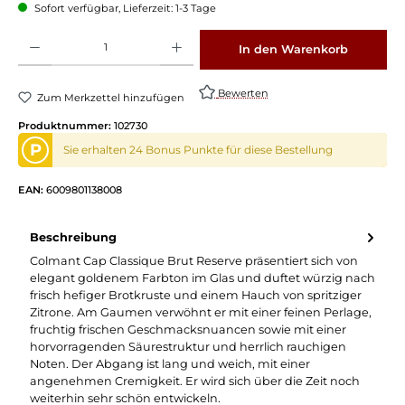
Sofort verfügbar, Lieferzeit: 1-3 Tage
Produkt Anzahl: Gib den gewünschten Wert ein oder benutze die Schaltflächen um die 
In den Warenkorb
Bewerten
Zum Merkzettel hinzufügen
Produktnummer:
102730
P
Sie erhalten 24 Bonus Punkte für diese Bestellung
EAN:
6009801138008
Beschreibung
Colmant Cap Classique Brut Reserve präsentiert sich von
elegant goldenem Farbton im Glas und duftet würzig nach
frisch hefiger Brotkruste und einem Hauch von spritziger
Zitrone. Am Gaumen verwöhnt er mit einer feinen Perlage,
fruchtig frischen Geschmacksnuancen sowie mit einer
horvorragenden Säurestruktur und herrlich rauchigen
Noten. Der Abgang ist lang und weich, mit einer
angenehmen Cremigkeit. Er wird sich über die Zeit noch
weiterhin sehr schön entwickeln.