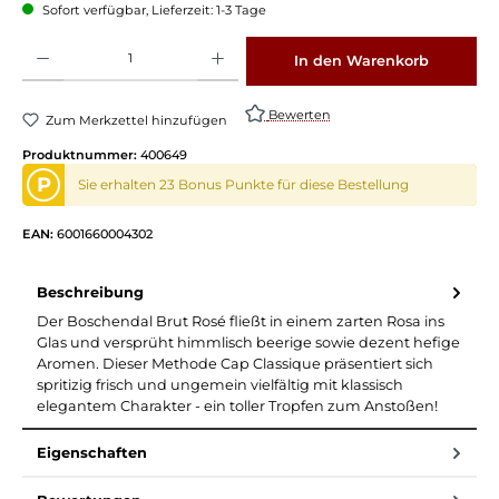
Sofort verfügbar, Lieferzeit: 1-3 Tage
Produkt Anzahl: Gib den gewünschten Wert ein oder benutze die Schaltflächen um die 
In den Warenkorb
Bewerten
Zum Merkzettel hinzufügen
Produktnummer:
400649
P
Sie erhalten 23 Bonus Punkte für diese Bestellung
EAN:
6001660004302
Beschreibung
Der Boschendal Brut Rosé fließt in einem zarten Rosa ins
Glas und versprüht himmlisch beerige sowie dezent hefige
Aromen. Dieser Methode Cap Classique präsentiert sich
spritizig frisch und ungemein vielfältig mit klassisch
elegantem Charakter - ein toller Tropfen zum Anstoßen!
Eigenschaften