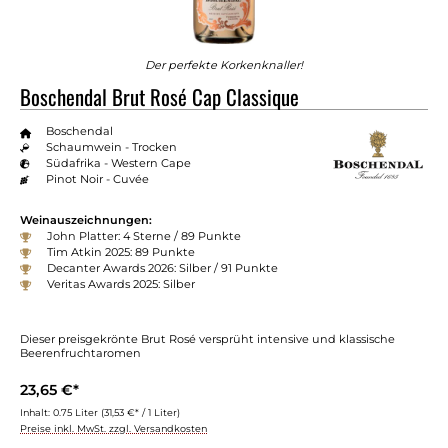
Der perfekte Korkenknaller!
Boschendal Brut Rosé Cap Classique
Boschendal
Schaumwein - Trocken
Südafrika - Western Cape
Pinot Noir - Cuvée
Weinauszeichnungen:
John Platter: 4 Sterne / 89 Punkte
Tim Atkin 2025: 89 Punkte
Decanter Awards 2026: Silber / 91 Punkte
Veritas Awards 2025: Silber
Dieser preisgekrönte Brut Rosé versprüht intensive und klassische
Beerenfruchtaromen
23,65 €*
Inhalt:
0.75 Liter
(31,53 €* / 1 Liter)
Preise inkl. MwSt. zzgl. Versandkosten