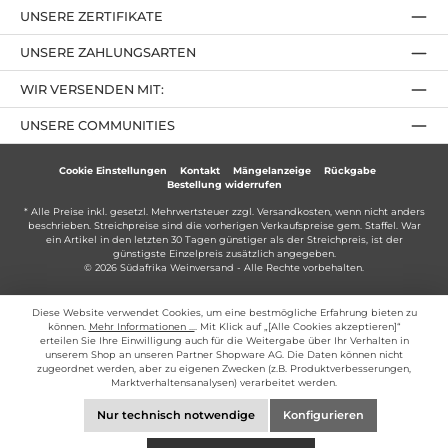
UNSERE ZERTIFIKATE
UNSERE ZAHLUNGSARTEN
WIR VERSENDEN MIT:
UNSERE COMMUNITIES
Cookie Einstellungen
Kontakt
Mängelanzeige
Rückgabe
Bestellung widerrufen
* Alle Preise inkl. gesetzl. Mehrwertsteuer zzgl.
Versandkosten
, wenn nicht anders
beschrieben. Streichpreise sind die vorherigen Verkaufspreise gem. Staffel. War
ein Artikel in den letzten 30 Tagen günstiger als der Streichpreis, ist der
günstigste Einzelpreis zusätzlich angegeben.
© 2026 Südafrika Weinversand - Alle Rechte vorbehalten.
Diese Website verwendet Cookies, um eine bestmögliche Erfahrung bieten zu
können.
Mehr Informationen ...
. Mit Klick auf „[Alle Cookies akzeptieren]“
erteilen Sie Ihre Einwilligung auch für die Weitergabe über Ihr Verhalten in
unserem Shop an unseren Partner Shopware AG. Die Daten können nicht
zugeordnet werden, aber zu eigenen Zwecken (z.B. Produktverbesserungen,
Marktverhaltensanalysen) verarbeitet werden.
Nur technisch notwendige
Konfigurieren