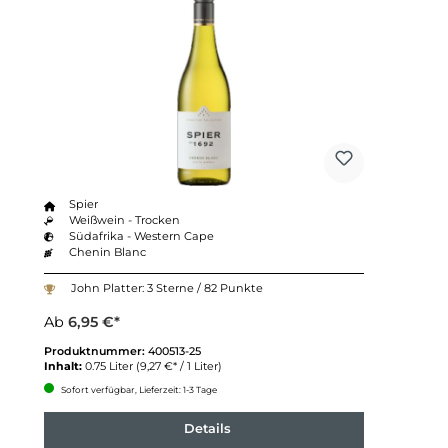
Spier
Weißwein - Trocken
Südafrika - Western Cape
Chenin Blanc
John Platter: 3 Sterne / 82 Punkte
Ab
6,95 €*
Produktnummer:
400513-25
Inhalt:
0.75 Liter
(9,27 €* / 1 Liter)
Sofort verfügbar, Lieferzeit: 1-3 Tage
Details