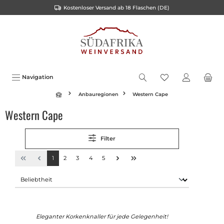
Kostenloser Versand ab 18 Flaschen (DE)
inhalt springen
Navigation
Anbauregionen
Western Cape
Western Cape
Filter
1
2
3
4
5
Eleganter Korkenknaller für jede Gelegenheit!