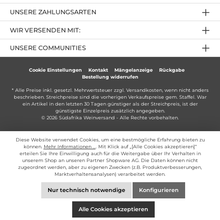
UNSERE ZAHLUNGSARTEN
WIR VERSENDEN MIT:
UNSERE COMMUNITIES
Cookie Einstellungen
Kontakt
Mängelanzeige
Rückgabe
Bestellung widerrufen
* Alle Preise inkl. gesetzl. Mehrwertsteuer zzgl.
Versandkosten
, wenn nicht anders
beschrieben. Streichpreise sind die vorherigen Verkaufspreise gem. Staffel. War
ein Artikel in den letzten 30 Tagen günstiger als der Streichpreis, ist der
günstigste Einzelpreis zusätzlich angegeben.
© 2026 Südafrika Weinversand - Alle Rechte vorbehalten.
Diese Website verwendet Cookies, um eine bestmögliche Erfahrung bieten zu
können.
Mehr Informationen ...
. Mit Klick auf „[Alle Cookies akzeptieren]“
erteilen Sie Ihre Einwilligung auch für die Weitergabe über Ihr Verhalten in
unserem Shop an unseren Partner Shopware AG. Die Daten können nicht
zugeordnet werden, aber zu eigenen Zwecken (z.B. Produktverbesserungen,
Marktverhaltensanalysen) verarbeitet werden.
Nur technisch notwendige
Konfigurieren
Alle Cookies akzeptieren