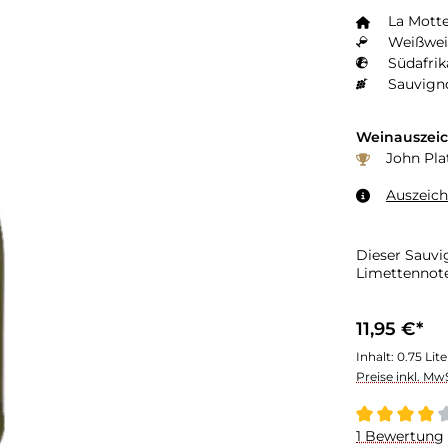
La Mott
Weißwei
Südafrik
Sauvign
Weinauszei
John Plat
Auszeic
Dieser Sauvi
Limettennoten
11,95 €*
Inhalt:
0.75 Lit
Preise inkl. Mw
Durchschnitt
1 Bewertung