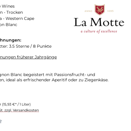
e Wines
n - Trocken
a - Western Cape
on Blanc
chnungen:
ter: 3.5 Sterne / 8 Punkte
hnungen früherer Jahrgänge
gnon Blanc begeistert mit Passionsfrucht- und
, ideal als erfrischender Aperitif oder zu Ziegenkäse.
er
(15,93 €* / 1 Liter)
St. zzgl. Versandkosten
liche Bewertung von 4 von 5 Sternen