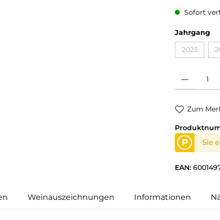
Sofort verf
Jahrgang
2023
2
Produkt Anzahl
Zum Merk
Produktnu
P
Sie 
EAN:
600149
en
Weinauszeichnungen
Informationen
N