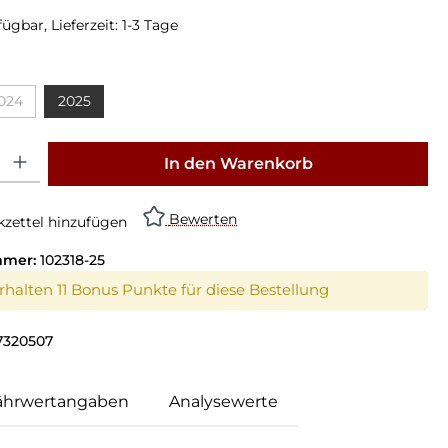
ügbar, Lieferzeit: 1-3 Tage
024
2025
: Gib den gewünschten Wert ein oder benutze die Schaltflächen um die Anz
In den Warenkorb
Bewerten
zettel hinzufügen
mmer:
102318-25
erhalten 11 Bonus Punkte für diese Bestellung
7320507
ährwertangaben
Analysewerte