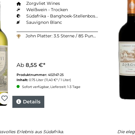
Zorgvliet Wines
Weißwein - Trocken
Südafrika - Banghoek-Stellenbosch
Sauvignon Blanc
John Platter: 3.5 Sterne / 85 Punkte
Ab
8,55 €*
Produktnummer:
402147-25
Inhalt:
0.75 Liter
(11,40 €* / 1 Liter)
Sofort verfügbar, Lieferzeit: 1-3 Tage
Details
svolles Erlebnis aus Südafrika.
Die eleg