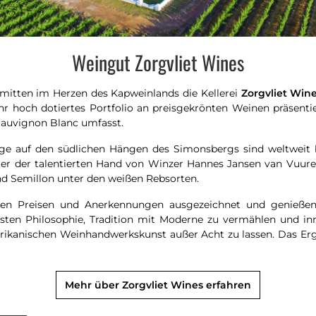
Weingut Zorgvliet Wines
 mitten im Herzen des Kapweinlands die Kellerei
Zorgvliet Wine
 hoch dotiertes Portfolio an preisgekrönten Weinen präsentie
 Sauvignon Blanc umfasst.
e auf den südlichen Hängen des Simonsbergs sind weltweit b
ter der talentierten Hand von Winzer Hannes Jansen van Vuur
nd Semillon unter den weißen Rebsorten.
gen Preisen und Anerkennungen ausgezeichnet und genießen
nfesten Philosophie, Tradition mit Moderne zu vermählen und i
frikanischen Weinhandwerkskunst außer Acht zu lassen. Das Er
Mehr über Zorgvliet Wines erfahren