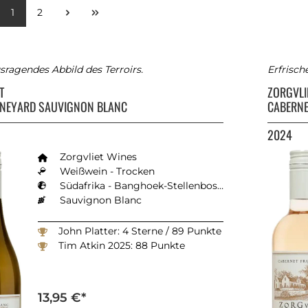
1
2
sragendes Abbild des Terroirs.
Erfrisch
ET
ZORGVLI
INEYARD SAUVIGNON BLANC
CABERNE
2024
Zorgvliet Wines
Weißwein - Trocken
Südafrika - Banghoek-Stellenbosch
Sauvignon Blanc
John Platter: 4 Sterne / 89 Punkte
Tim Atkin 2025: 88 Punkte
13,95 €*