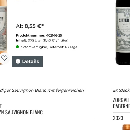
Ab
8,55 €*
Produktnummer:
402146-25
Inhalt:
0.75 Liter
(11,40 €* / 1 Liter)
Sofort verfügbar, Lieferzeit: 1-3 Tage
Details
ndiger Sauvignon Blanc mit feigenreichen
Entdecke
ZORGVLI
ET
CABERN
MYN SAUVIGNON BLANC
2023