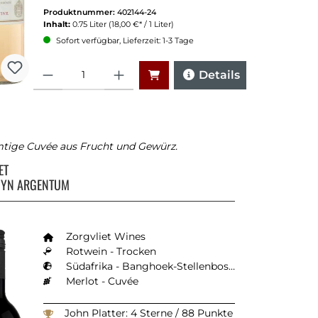
Produktnummer:
402144-24
Inhalt:
0.75 Liter
(18,00 €* / 1 Liter)
Sofort verfügbar, Lieferzeit: 1-3 Tage
Anzahl
Details
mtige Cuvée aus Frucht und Gewürz.
ET
MYN ARGENTUM
Zorgvliet Wines
Rotwein - Trocken
Südafrika - Banghoek-Stellenbosch
Merlot - Cuvée
John Platter: 4 Sterne / 88 Punkte