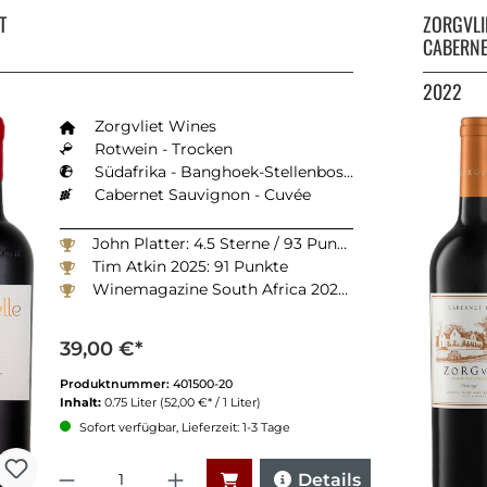
ET
ZORGVLI
CABERNE
2022
Zorgvliet Wines
Rotwein - Trocken
Südafrika - Banghoek-Stellenbosch
Cabernet Sauvignon - Cuvée
John Platter: 4.5 Sterne / 93 Punkte
Tim Atkin 2025: 91 Punkte
Winemagazine South Africa 2024: 90 Punkte
39,00 €*
Produktnummer:
401500-20
Inhalt:
0.75 Liter
(52,00 €* / 1 Liter)
Sofort verfügbar, Lieferzeit: 1-3 Tage
Anzahl
Details