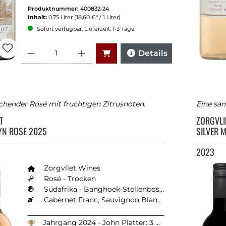
Produktnummer:
400832-24
Inhalt:
0.75 Liter
(18,60 €* / 1 Liter)
Sofort verfügbar, Lieferzeit: 1-3 Tage
Anzahl
Details
schender Rosé mit fruchtigen Zitrusnoten.
Eine sa
ET
ZORGVLI
YN ROSE 2025
SILVER 
2023
Zorgvliet Wines
Rosé - Trocken
Südafrika - Banghoek-Stellenbosch
Cabernet Franc, Sauvignon Blanc, Semillon
Jahrgang 2024 - John Platter: 3 Sterne