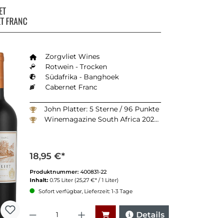
ET
T FRANC
Zorgvliet Wines
Rotwein - Trocken
Südafrika - Banghoek
Cabernet Franc
John Platter: 5 Sterne / 96 Punkte
Winemagazine South Africa 2025: 91 Punkte
18,95 €*
Produktnummer:
400831-22
Inhalt:
0.75 Liter
(25,27 €* / 1 Liter)
Sofort verfügbar, Lieferzeit: 1-3 Tage
Anzahl
Details