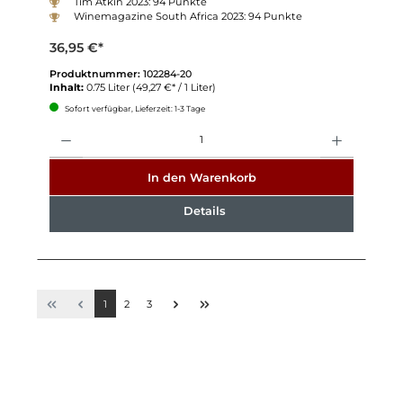
Tim Atkin 2023: 94 Punkte
Winemagazine South Africa 2023: 94 Punkte
36,95 €*
Produktnummer:
102284-20
Inhalt:
0.75 Liter
(49,27 €* / 1 Liter)
Sofort verfügbar, Lieferzeit: 1-3 Tage
Anzahl
In den Warenkorb
Details
1
2
3