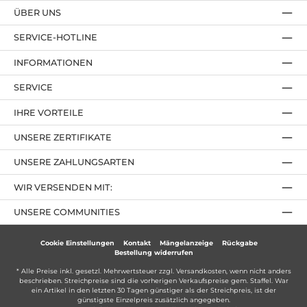
ÜBER UNS
SERVICE-HOTLINE
INFORMATIONEN
SERVICE
IHRE VORTEILE
UNSERE ZERTIFIKATE
UNSERE ZAHLUNGSARTEN
WIR VERSENDEN MIT:
UNSERE COMMUNITIES
Cookie Einstellungen
Kontakt
Mängelanzeige
Rückgabe
Bestellung widerrufen
* Alle Preise inkl. gesetzl. Mehrwertsteuer zzgl.
Versandkosten
, wenn nicht anders
beschrieben. Streichpreise sind die vorherigen Verkaufspreise gem. Staffel. War
ein Artikel in den letzten 30 Tagen günstiger als der Streichpreis, ist der
günstigste Einzelpreis zusätzlich angegeben.