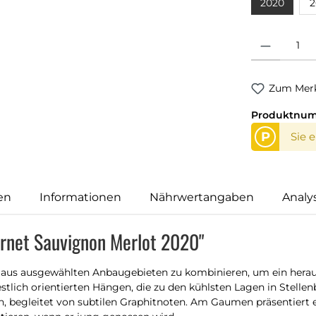
2020
2
Produkt Anzahl
Zum Merk
Produktnu
P
Sie 
en
Informationen
Nährwertangaben
Analy
bernet Sauvignon Merlot 2020"
n aus ausgewählten Anbaugebieten zu kombinieren, um ein herau
ich orientierten Hängen, die zu den kühlsten Lagen in Stellenbo
begleitet von subtilen Graphitnoten. Am Gaumen präsentiert er