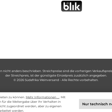
n nicht anders beschrieben. Streichpreise sind die vorherigen Verkaufspreise
der Streichpreis, ist der günstigste Einzelpreis zusätzlich angegeben.
© 2026 Südafrika Weinversand - Alle Rechte vorbehalten.
bieten zu können.
Mehr Informationen ...
. Mit
ch für die Weitergabe über Ihr Verhalten in
Nur technisch 
cht zugeordnet werden, aber zu eigenen
arbeitet werden.