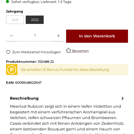
Sofort verfügbar, Lieferzeit: 1-3 Tage
auswählen
Jahrgang
2021
2022
(Diese Option ist zurzeit nicht verfügbar.)
Produkt Anzahl: Gib den gewünschten Wert ein oder benutze die Schaltflächen um die 
In den Warenkorb
Bewerten
Zum Merkzettel hinzufügen
Produktnummer:
102488-22
P
Sie erhalten 31 Bonus Punkte für diese Bestellung
EAN:
6009648622647
Beschreibung
Meerlust Rubicon zeigt sich in einem tiefen Violettton und
begeistert mit einem verführerischen Aromenspiel aus
Veilchen, reifen schwarzen Pflaumen und Brombeeren.
Cassis verbindet sich mit feinen Anklängen von Zedernholz,
einem betörenden Bouquet garni und einem Hauch von