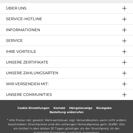
ÜBER UNS
SERVICE-HOTLINE
INFORMATIONEN
SERVICE
IHRE VORTEILE
UNSERE ZERTIFIKATE
UNSERE ZAHLUNGSARTEN
WIR VERSENDEN MIT:
UNSERE COMMUNITIES
Cookie Einstellungen
Kontakt
Mängelanzeige
Rückgabe
Bestellung widerrufen
* Alle Preise inkl. gesetzl. Mehrwertsteuer zzgl.
Versandkosten
, wenn nicht anders
beschrieben. Streichpreise sind die vorherigen Verkaufspreise gem. Staffel. War
ein Artikel in den letzten 30 Tagen günstiger als der Streichpreis, ist der
günstigste Einzelpreis zusätzlich angegeben.