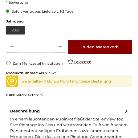
Durchschnittliche Bewertung von 3.5 von 5 Sternen
1 Bewertung
Sofort verfügbar, Lieferzeit: 1-3 Tage
Jahrgang
2023
Produkt Anzahl: Gib den gewünschten Wert ein oder benutze die Schaltflächen um die 
In den Warenkorb
Bewerten
Zum Merkzettel hinzufügen
Produktnummer:
400759-23
P
Sie erhalten 7 Bonus Punkte für diese Bestellung
EAN:
6009706971793
Beschreibung
In einem leuchtenden Rubinrot fließt der Stellenview Top
Five Pinotage ins Glas und verströmt den Duft von frischem
Bananenbrot, saftigen Erdbeeren sowie aromatischen
Himbeeren. Diese klassischen Pinotage-Aromen werden