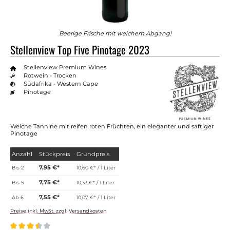
Beerige Frische mit weichem Abgang!
Stellenview Top Five Pinotage 2023
Stellenview Premium Wines
Rotwein - Trocken
Südafrika - Western Cape
Pinotage
Weiche Tannine mit reifen roten Früchten, ein eleganter und saftiger
Pinotage
Anzahl
Stückpreis
Grundpreis
7,95 €*
Bis
2
10,60 €* / 1 Liter
7,75 €*
Bis
5
10,33 €* / 1 Liter
7,55 €*
Ab
6
10,07 €* / 1 Liter
Preise inkl. MwSt. zzgl. Versandkosten