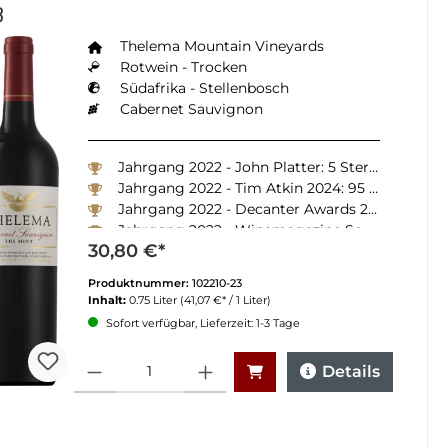
3
Thelema Mountain Vineyards
Rotwein - Trocken
Südafrika - Stellenbosch
Cabernet Sauvignon
Jahrgang 2022 - John Platter: 5 Sterne
Jahrgang 2022 - Tim Atkin 2024: 95 Punkte
Jahrgang 2022 - Decanter Awards 2025: Silber
Jahrgang 2022 - Winemagazine South Africa 2024: 92 Punkte
30,80 €*
Produktnummer:
102210-23
Inhalt:
0.75 Liter
(41,07 €* / 1 Liter)
Sofort verfügbar, Lieferzeit: 1-3 Tage
Anzahl
Details