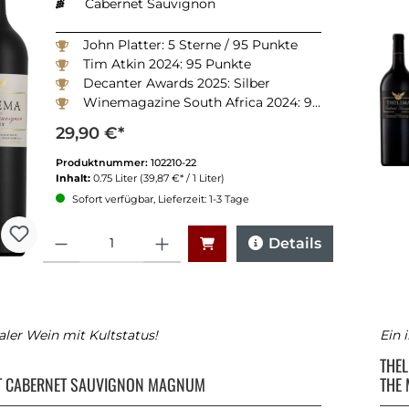
Cabernet Sauvignon
John Platter: 5 Sterne / 95 Punkte
Tim Atkin 2024: 95 Punkte
Decanter Awards 2025: Silber
Winemagazine South Africa 2024: 92 Punkte
29,90 €*
Produktnummer:
102210-22
Inhalt:
0.75 Liter
(39,87 €* / 1 Liter)
Sofort verfügbar, Lieferzeit: 1-3 Tage
Anzahl
Details
aler Wein mit Kultstatus!
Ein 
A
THE
T CABERNET SAUVIGNON MAGNUM
THE 