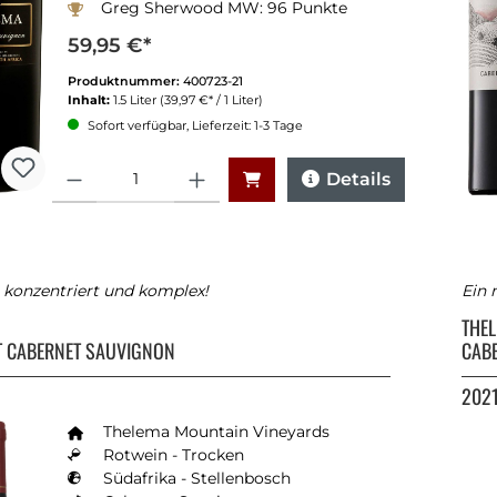
Greg Sherwood MW: 96 Punkte
Winemagazine South Africa 2025: 93 Punkte
59,95 €*
Produktnummer:
400723-21
Inhalt:
1.5 Liter
(39,97 €* / 1 Liter)
Sofort verfügbar, Lieferzeit: 1-3 Tage
Anzahl
Details
, konzentriert und komplex!
Ein 
A
THE
T CABERNET SAUVIGNON
CAB
202
Thelema Mountain Vineyards
Rotwein - Trocken
Südafrika - Stellenbosch