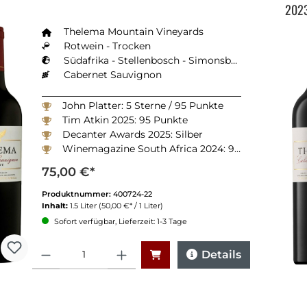
202
Thelema Mountain Vineyards
Rotwein - Trocken
Südafrika - Stellenbosch - Simonsberg-Stellenbosch
Cabernet Sauvignon
John Platter: 5 Sterne / 95 Punkte
Tim Atkin 2025: 95 Punkte
Decanter Awards 2025: Silber
Winemagazine South Africa 2024: 92 Punkte
75,00 €*
Produktnummer:
400724-22
Inhalt:
1.5 Liter
(50,00 €* / 1 Liter)
Sofort verfügbar, Lieferzeit: 1-3 Tage
Anzahl
Details