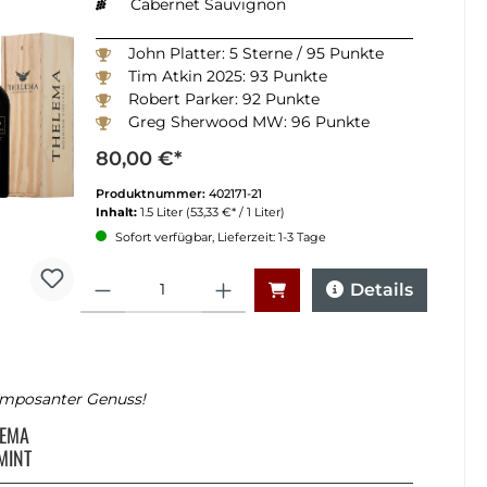
Cabernet Sauvignon
John Platter: 5 Sterne / 95 Punkte
Tim Atkin 2025: 93 Punkte
Robert Parker: 92 Punkte
Greg Sherwood MW: 96 Punkte
Winemagazine South Africa 2025: 93 Punkte
80,00 €*
Produktnummer:
402171-21
Inhalt:
1.5 Liter
(53,33 €* / 1 Liter)
Sofort verfügbar, Lieferzeit: 1-3 Tage
Anzahl
Details
imposanter Genuss!
LEMA
MINT