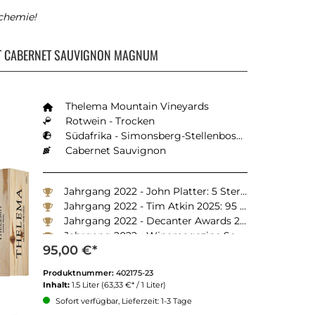
chemie!
A
T CABERNET SAUVIGNON MAGNUM
Thelema Mountain Vineyards
Rotwein - Trocken
Südafrika - Simonsberg-Stellenbosch
Cabernet Sauvignon
Jahrgang 2022 - John Platter: 5 Sterne
Jahrgang 2022 - Tim Atkin 2025: 95 Punkte
Jahrgang 2022 - Decanter Awards 2025: Silber
Jahrgang 2022 - Winemagazine South Africa 2024: 92 Punkte
95,00 €*
Produktnummer:
402175-23
Inhalt:
1.5 Liter
(63,33 €* / 1 Liter)
Sofort verfügbar, Lieferzeit: 1-3 Tage