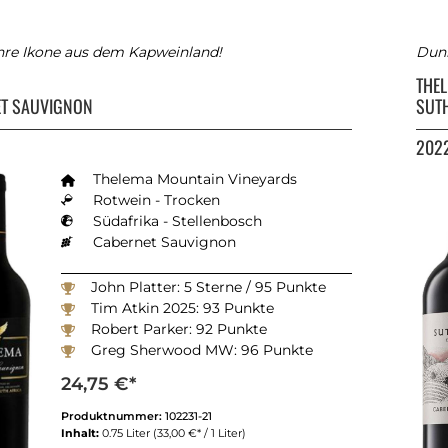
hre Ikone aus dem Kapweinland!
Dunk
A
THE
T SAUVIGNON
SUT
202
Thelema Mountain Vineyards
Rotwein - Trocken
Südafrika - Stellenbosch
Cabernet Sauvignon
John Platter: 5 Sterne / 95 Punkte
Tim Atkin 2025: 93 Punkte
Robert Parker: 92 Punkte
Greg Sherwood MW: 96 Punkte
Winemagazine South Africa 2025: 93 Punkte
24,75 €*
Produktnummer:
102231-21
Inhalt:
0.75 Liter
(33,00 €* / 1 Liter)