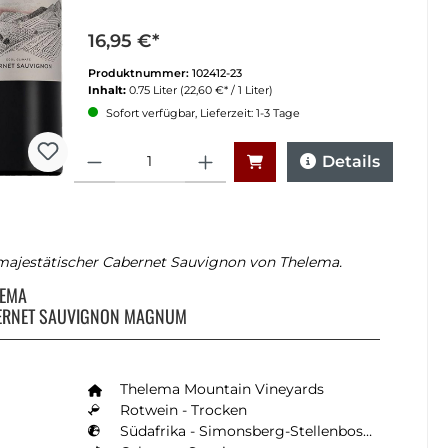
16,95 €*
Produktnummer:
102412-23
Inhalt:
0.75 Liter
(22,60 €* / 1 Liter)
Sofort verfügbar, Lieferzeit: 1-3 Tage
Anzahl
Details
majestätischer Cabernet Sauvignon von Thelema.
LEMA
ERNET SAUVIGNON MAGNUM
1
Thelema Mountain Vineyards
Rotwein - Trocken
Südafrika - Simonsberg-Stellenbosch