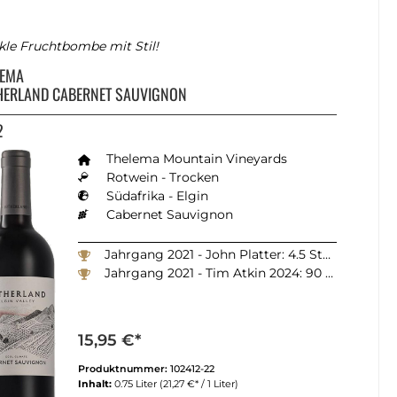
le Fruchtbombe mit Stil!
LEMA
HERLAND CABERNET SAUVIGNON
2
Thelema Mountain Vineyards
Rotwein - Trocken
Südafrika - Elgin
Cabernet Sauvignon
Jahrgang 2021 - John Platter: 4.5 Sterne
Jahrgang 2021 - Tim Atkin 2024: 90 Punkte
15,95 €*
Produktnummer:
102412-22
Inhalt:
0.75 Liter
(21,27 €* / 1 Liter)