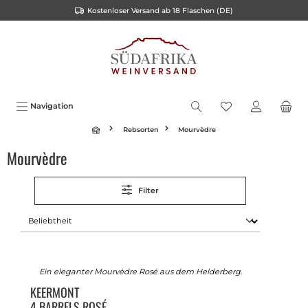
Kostenloser Versand ab 18 Flaschen (DE)
inhalt springen
Navigation
Rebsorten
Mourvèdre
Mourvèdre
Filter
Ein eleganter Mourvèdre Rosé aus dem Helderberg.
KEERMONT
4 BARRELS ROSÉ