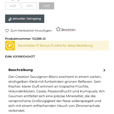
2023
2024
2025
(Diese Option ist zurzeit nicht verfügbar.)
(Diese Option ist zurzeit nicht verfügbar.)
(Diese Option ist zurzeit nicht verfügbar.)
aktueller Jahrgang
Bewerten
Zum Merkzettel hinzufügen
Produktnummer:
102388-25
P
Sie erhalten 17 Bonus Punkte für diese Bestellung
EAN:
6009800454017
Beschreibung
Der Creation Sauvignon Blanc erscheint in einem zarten,
strohgelben Kleid mit funkelnden grünen Reflexen. Sein
frischer, klarer Duft erinnert an tropische Früchte,
Holunderblüten, Cassis, Passionsfrucht und Kumquats. Am
Gaumen entfaltet sich eine präzise Mineralität, die die
versprochene Großzügigkeit der Nase widerspiegelt und
sich mit einem erfrischenden Hauch von Zitronenschale
verbindet.