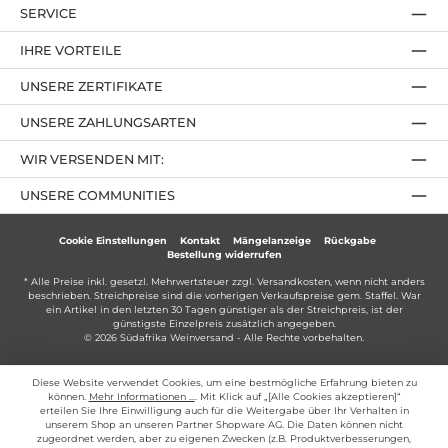
SERVICE
IHRE VORTEILE
UNSERE ZERTIFIKATE
UNSERE ZAHLUNGSARTEN
WIR VERSENDEN MIT:
UNSERE COMMUNITIES
Cookie Einstellungen
Kontakt
Mängelanzeige
Rückgabe
Bestellung widerrufen
* Alle Preise inkl. gesetzl. Mehrwertsteuer zzgl.
Versandkosten
, wenn nicht anders
beschrieben. Streichpreise sind die vorherigen Verkaufspreise gem. Staffel. War
ein Artikel in den letzten 30 Tagen günstiger als der Streichpreis, ist der
günstigste Einzelpreis zusätzlich angegeben.
© 2026 Südafrika Weinversand - Alle Rechte vorbehalten.
Diese Website verwendet Cookies, um eine bestmögliche Erfahrung bieten zu
können.
Mehr Informationen ...
. Mit Klick auf „[Alle Cookies akzeptieren]“
erteilen Sie Ihre Einwilligung auch für die Weitergabe über Ihr Verhalten in
unserem Shop an unseren Partner Shopware AG. Die Daten können nicht
zugeordnet werden, aber zu eigenen Zwecken (z.B. Produktverbesserungen,