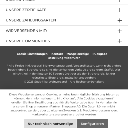
UNSERE ZERTIFIKATE
UNSERE ZAHLUNGSARTEN
WIR VERSENDEN MIT:
UNSERE COMMUNITIES
Cookie Einstellungen
Kontakt
Mängelanzeige
Rückgabe
Bestellung widerrufen
* Alle Preise inkl. gesetzl. Mehrwertsteuer zzgl.
Versandkosten
, wenn nicht anders
beschrieben. Streichpreise sind die vorherigen Verkaufspreise gem. Staffel. War
ein Artikel in den letzten 30 Tagen günstiger als der Streichpreis, ist der
günstigste Einzelpreis zusätzlich angegeben.
© 2026 Südafrika Weinversand - Alle Rechte vorbehalten.
Diese Website verwendet Cookies, um eine bestmögliche Erfahrung bieten zu
können.
Mehr Informationen ...
. Mit Klick auf „[Alle Cookies akzeptieren]“
erteilen Sie Ihre Einwilligung auch für die Weitergabe über Ihr Verhalten in
unserem Shop an unseren Partner Shopware AG. Die Daten können nicht
zugeordnet werden, aber zu eigenen Zwecken (z.B. Produktverbesserungen,
Marktverhaltensanalysen) verarbeitet werden.
Nur technisch notwendige
Konfigurieren