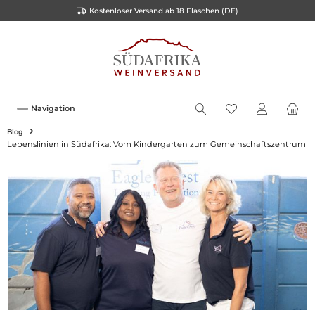
Kostenloser Versand ab 18 Flaschen (DE)
inhalt springen
Navigation
Blog
Lebenslinien in Südafrika: Vom Kindergarten zum Gemeinschaftszentrum