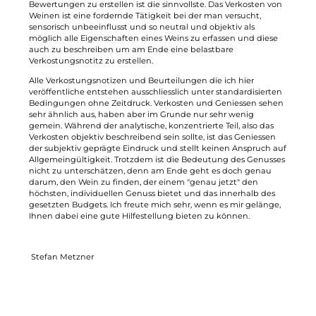
Bewertungen zu erstellen ist die sinnvollste. Das Verkosten von
Weinen ist eine fordernde Tätigkeit bei der man versucht,
sensorisch unbeeinflusst und so neutral und objektiv als
möglich alle Eigenschaften eines Weins zu erfassen und diese
auch zu beschreiben um am Ende eine belastbare
Verkostungsnotitz zu erstellen.
Alle Verkostungsnotizen und Beurteilungen die ich hier
veröffentliche entstehen ausschliesslich unter standardisierten
Bedingungen ohne Zeitdruck. Verkosten und Geniessen sehen
sehr ähnlich aus, haben aber im Grunde nur sehr wenig
gemein. Während der analytische, konzentrierte Teil, also das
Verkosten objektiv beschreibend sein sollte, ist das Geniessen
der subjektiv geprägte Eindruck und stellt keinen Anspruch auf
Allgemeingültigkeit. Trotzdem ist die Bedeutung des Genusses
nicht zu unterschätzen, denn am Ende geht es doch genau
darum, den Wein zu finden, der einem "genau jetzt" den
höchsten, individuellen Genuss bietet und das innerhalb des
gesetzten Budgets. Ich freute mich sehr, wenn es mir gelänge,
Ihnen dabei eine gute Hilfestellung bieten zu können.
Stefan Metzner