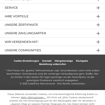
SERVICE
IHRE VORTEILE
UNSERE ZERTIFIKATE
UNSERE ZAHLUNGSARTEN
WIR VERSENDEN MIT:
UNSERE COMMUNITIES
Cookie Einstellungen
Kontakt
Mängelanzeige
Rückgabe
Bestellung widerrufen
* Alle Preise inkl. gesetzl. Mehrwertsteuer zzgl.
Versandkosten
, wenn nicht anders
beschrieben. Streichpreise sind die vorherigen Verkaufspreise gem. Staffel. War
ein Artikel in den letzten 30 Tagen günstiger als der Streichpreis, ist der
günstigste Einzelpreis zusätzlich angegeben.
© 2026 Südafrika Weinversand - Alle Rechte vorbehalten.
Diese Website verwendet Cookies, um eine bestmögliche Erfahrung bieten zu
können.
Mehr Informationen ...
. Mit Klick auf „[Alle Cookies akzeptieren]“
erteilen Sie Ihre Einwilligung auch für die Weitergabe über Ihr Verhalten in
unserem Shop an unseren Partner Shopware AG. Die Daten können nicht