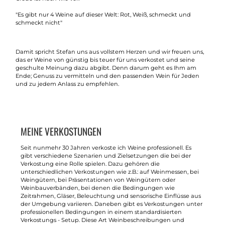
"Es gibt nur 4 Weine auf dieser Welt: Rot, Weiß, schmeckt und
schmeckt nicht"
Damit spricht Stefan uns aus vollstem Herzen und wir freuen uns,
das er Weine von günstig bis teuer für uns verkostet und seine
geschulte Meinung dazu abgibt. Denn darum geht es Ihm am
Ende; Genuss zu vermitteln und den passenden Wein für Jeden
und zu jedem Anlass zu empfehlen.
MEINE VERKOSTUNGEN
Seit nunmehr 30 Jahren verkoste ich Weine professionell. Es
gibt verschiedene Szenarien und Zielsetzungen die bei der
Verkostung eine Rolle spielen. Dazu gehören die
unterschiedlichen Verkostungen wie z.B.: auf Weinmessen, bei
Weingütern, bei Präsentationen von Weingütern oder
Weinbauverbänden, bei denen die Bedingungen wie
Zeitrahmen, Gläser, Beleuchtung und sensorische Einflüsse aus
der Umgebung variieren. Daneben gibt es Verkostungen unter
professionellen Bedingungen in einem standardisierten
Verkostungs - Setup. Diese Art Weinbeschreibungen und