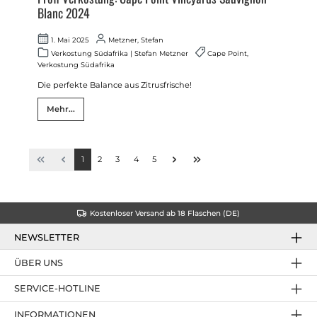
Blanc 2024
1. Mai 2025
Metzner, Stefan
Verkostung Südafrika
|
Stefan Metzner
Cape Point
,
Verkostung Südafrika
Die perfekte Balance aus Zitrusfrische!
Mehr...
1
2
3
4
5
Kostenloser Versand ab 18 Flaschen (DE)
NEWSLETTER
ÜBER UNS
SERVICE-HOTLINE
INFORMATIONEN