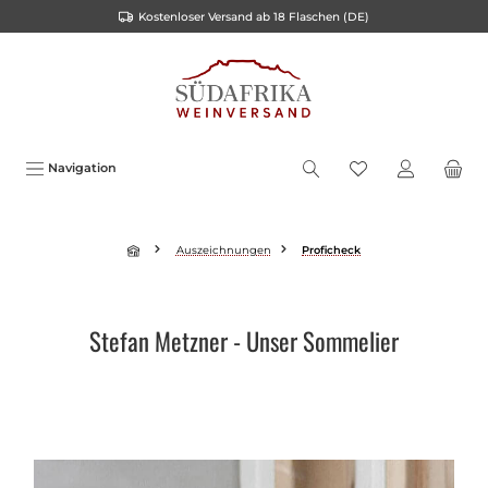
Kostenloser Versand ab 18 Flaschen (DE)
inhalt springen
Navigation
Auszeichnungen
Proficheck
Stefan Metzner - Unser Sommelier