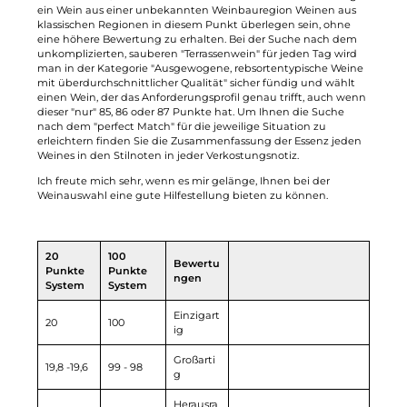
ein Wein aus einer unbekannten Weinbauregion Weinen aus
klassischen Regionen in diesem Punkt überlegen sein, ohne
eine höhere Bewertung zu erhalten. Bei der Suche nach dem
unkomplizierten, sauberen "Terrassenwein" für jeden Tag wird
man in der Kategorie "Ausgewogene, rebsortentypische Weine
mit überdurchschnittlicher Qualität" sicher fündig und wählt
einen Wein, der das Anforderungsprofil genau trifft, auch wenn
dieser "nur" 85, 86 oder 87 Punkte hat. Um Ihnen die Suche
nach dem "perfect Match" für die jeweilige Situation zu
erleichtern finden Sie die Zusammenfassung der Essenz jeden
Weines in den Stilnoten in jeder Verkostungsnotiz.
Ich freute mich sehr, wenn es mir gelänge, Ihnen bei der
Weinauswahl eine gute Hilfestellung bieten zu können.
20
100
Bewertu
Punkte
Punkte
ngen
System
System
Einzigart
20
100
ig
Großarti
19,8 -19,6
99 - 98
g
Herausra