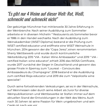
"Es gibt nur 4 Weine auf dieser Welt: Rot, Weiß,
schmeckt und schmeckt nicht"
Der gebürtige Münchner hat mittlerweile 30 Jahre Erfahrung in
der Weinbranche. Nach seiner Ausbildung zum Sommelier
arbeitete er in diversen Michelin * Restaurants als Sommelier bevor
er 1986 in den Handel wechselte. Nach der Ausbildung zum
Weinakademiker (WSET Diploma) bestand er die Prüfung zum
WSET certified educator und eröffnete eine WSET Weinschule in
München. 2014 gewann der die "Copa Jerez", einen renommierten
Sherry Wettbewerb und wurde durch kontinuierliche
Weiterbildung 2015 "VIA - Italian Wine Ambassador" und 2019 " VIA -
certified Italian wine educator", erhielt 2016 das WOSA Certificate,
wurde 2017 zunächst der Sieger in Deutschland und gewann das
grosse Finale in Epernay zum "Laureat – Concours des
Ambassadeurs du Champagne". 2018 bestand er die Ausbildung
zum certified Rioja educator und 2019 die zum "Valpolicella wine
specialist".
Durch seine fortwährenden Verkostungen, sei es in der Weinschule,
auf Weinmessen oder durch seine Arbeit als Juror für diverse
Weinpublikationen und Wettbewerbe ist Stefan immer auf dem
aktuellen Stand der Entwicklungen in der Welt des Weins. Auch
nach 30 Jahren ist seine Passion für Wein ungebrochen und sein
Credo ist nach wie vor: