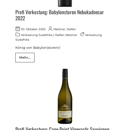
Profi Verkostung: Babylonstoren Nebukadnesar
2022
30. Oktober 2025
Metzner, Stefan
Verkostung Südafrika
|
Stefan Metzner
Verkostung
Südafrika
König von Babylon(storen)!
Mehr...
Profi Verkostung: Cape Point Vineyards Sauvignon