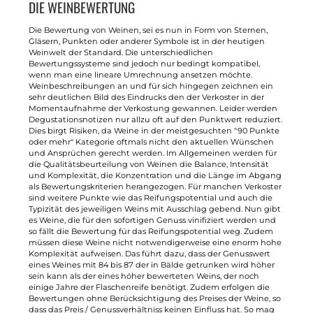
DIE WEINBEWERTUNG
Die Bewertung von Weinen, sei es nun in Form von Sternen,
Gläsern, Punkten oder anderer Symbole ist in der heutigen
Weinwelt der Standard. Die unterschiedlichen
Bewertungssysteme sind jedoch nur bedingt kompatibel,
wenn man eine lineare Umrechnung ansetzen möchte.
Weinbeschreibungen an und für sich hingegen zeichnen ein
sehr deutlichen Bild des Eindrucks den der Verkoster in der
Momentaufnahme der Verkostung gewannen. Leider werden
Degustationsnotizen nur allzu oft auf den Punktwert reduziert.
Dies birgt Risiken, da Weine in der meistgesuchten "90 Punkte
oder mehr" Kategorie oftmals nicht den aktuellen Wünschen
und Ansprüchen gerecht werden. Im Allgemeinen werden für
die Qualitätsbeurteilung von Weinen die Balance, Intensität
und Komplexität, die Konzentration und die Länge im Abgang
als Bewertungskriterien herangezogen. Für manchen Verkoster
sind weitere Punkte wie das Reifungspotential und auch die
Typizität des jeweiligen Weins mit Ausschlag gebend. Nun gibt
es Weine, die für den sofortigen Genuss vinifiziert werden und
so fällt die Bewertung für das Reifungspotential weg. Zudem
müssen diese Weine nicht notwendigerweise eine enorm hohe
Komplexität aufweisen. Das führt dazu, dass der Genusswert
eines Weines mit 84 bis 87 der in Bälde getrunken wird höher
sein kann als der eines höher bewerteten Weins, der noch
einige Jahre der Flaschenreife benötigt. Zudem erfolgen die
Bewertungen ohne Berücksichtigung des Preises der Weine, so
dass das Preis / Genussverhältniss keinen Einfluss hat. So mag