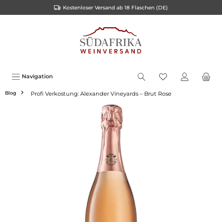
Kostenloser Versand ab 18 Flaschen (DE)
alt springen
Navigation
Blog
Profi Verkostung: Alexander Vineyards – Brut Rose