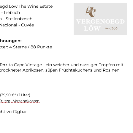
egd Löw The Wine Estate
 - Lieblich
a - Stellenbosch
Nacional - Cuvée
chnungen:
tter: 4 Sterne / 88 Punkte
errita Cape Vintage - ein weicher und nussiger Tropfen mit
rockneter Aprikosen, süβen Früchtekuchens und Rosinen
(39,90 €* / 1 Liter)
St. zzgl. Versandkosten
cht verfügbar