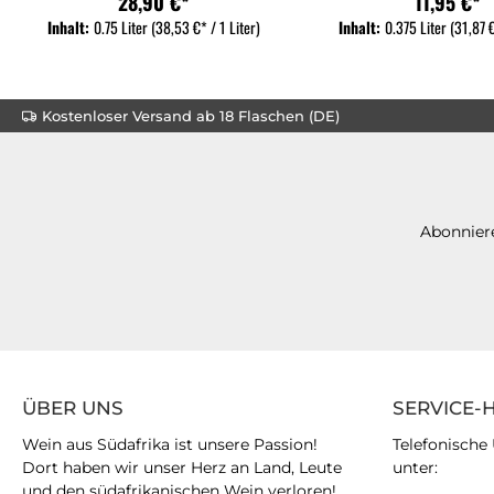
28,90 €*
11,95 €*
Inhalt:
0.75 Liter
(38,53 €* / 1 Liter)
Inhalt:
0.375 Liter
(31,87 €
Kostenloser Versand ab 18 Flaschen (DE)
Abonniere
ÜBER UNS
SERVICE-
Wein aus Südafrika ist unsere Passion!
Telefonische
Dort haben wir unser Herz an Land, Leute
unter:
und den südafrikanischen Wein verloren!