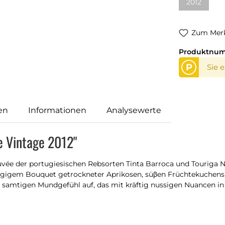
2012
Zum Merk
Produktnu
P
Sie 
en
Informationen
Analysewerte
e Vintage 2012"
uvée der portugiesischen Rebsorten Tinta Barroca und Touriga Na
zügigem Bouquet getrockneter Aprikosen, süβen Früchtekuchens
mtigen Mundgefühl auf, das mit kräftig nussigen Nuancen in 