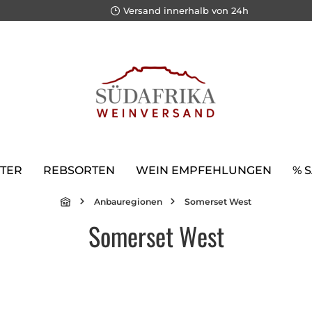
Versand innerhalb von 24h
TER
REBSORTEN
WEIN EMPFEHLUNGEN
% 
Anbauregionen
Somerset West
Somerset West