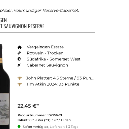
plexer, vollmundiger Reserve-Cabernet.
EGEN
T SAUVIGNON RESERVE
Vergelegen Estate
Rotwein - Trocken
Südafrika - Somerset West
Cabernet Sauvignon
John Platter: 4.5 Sterne / 93 Punkte
Tim Atkin 2024: 93 Punkte
22,45 €*
Produktnummer:
102256-21
Inhalt:
0.75 Liter
(29,93 €* / 1 Liter)
Sofort verfügbar, Lieferzeit: 1-3 Tage