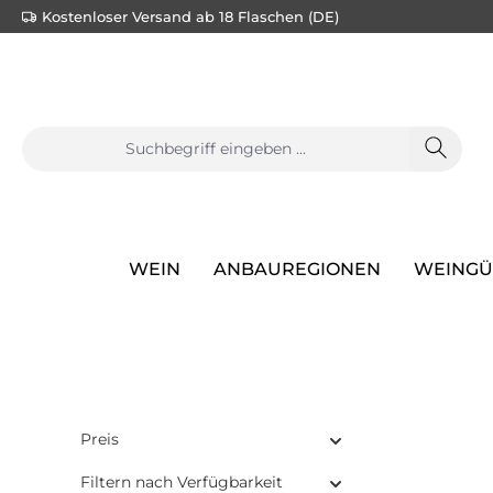
Kostenloser Versand ab 18 Flaschen (DE)
e springen
Zur Hauptnavigation springen
WEIN
ANBAUREGIONEN
WEINGÜ
Preis
Filtern nach Verfügbarkeit