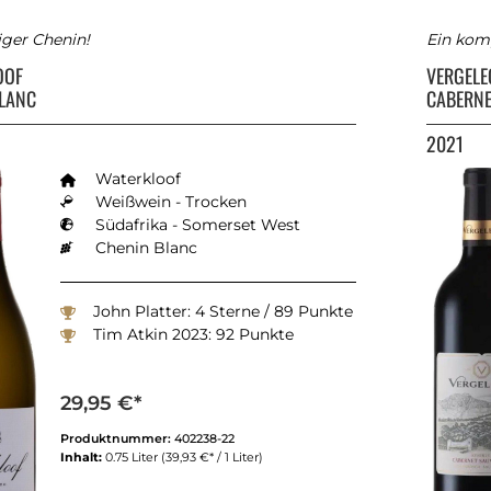
iger Chenin!
Ein kom
OOF
VERGEL
BLANC
CABERNE
2021
Waterkloof
Weißwein - Trocken
Südafrika - Somerset West
Chenin Blanc
John Platter: 4 Sterne / 89 Punkte
Tim Atkin 2023: 92 Punkte
29,95 €*
Produktnummer:
402238-22
Inhalt:
0.75 Liter
(39,93 €* / 1 Liter)