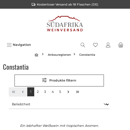
Kostenloser Versand ab 18 Flaschen (DE)
alt springen
Navigation
Anbauregionen
Constantia
Constantia
Produkte filtern
1
2
3
4
5
Ein lebhafter Weißwein mit tropischen Aromen.