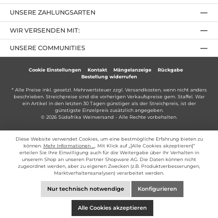
UNSERE ZAHLUNGSARTEN
WIR VERSENDEN MIT:
UNSERE COMMUNITIES
Cookie Einstellungen
Kontakt
Mängelanzeige
Rückgabe
Bestellung widerrufen
* Alle Preise inkl. gesetzl. Mehrwertsteuer zzgl.
Versandkosten
, wenn nicht anders
beschrieben. Streichpreise sind die vorherigen Verkaufspreise gem. Staffel. War
ein Artikel in den letzten 30 Tagen günstiger als der Streichpreis, ist der
günstigste Einzelpreis zusätzlich angegeben.
© 2026 Südafrika Weinversand - Alle Rechte vorbehalten.
Diese Website verwendet Cookies, um eine bestmögliche Erfahrung bieten zu
können.
Mehr Informationen ...
. Mit Klick auf „[Alle Cookies akzeptieren]“
erteilen Sie Ihre Einwilligung auch für die Weitergabe über Ihr Verhalten in
unserem Shop an unseren Partner Shopware AG. Die Daten können nicht
zugeordnet werden, aber zu eigenen Zwecken (z.B. Produktverbesserungen,
Marktverhaltensanalysen) verarbeitet werden.
Nur technisch notwendige
Konfigurieren
Alle Cookies akzeptieren