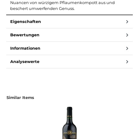
Nuancen von würzigem Pflaumenkompott aus und
beschert umwerfenden Genuss.
Eigenschaften
Bewertungen
Informationen
Analysewerte
Produktgalerie überspringen
Similar Items