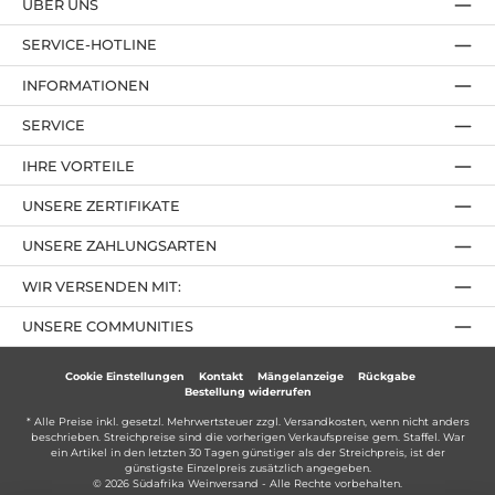
ÜBER UNS
SERVICE-HOTLINE
INFORMATIONEN
SERVICE
IHRE VORTEILE
UNSERE ZERTIFIKATE
UNSERE ZAHLUNGSARTEN
WIR VERSENDEN MIT:
UNSERE COMMUNITIES
Cookie Einstellungen
Kontakt
Mängelanzeige
Rückgabe
Bestellung widerrufen
* Alle Preise inkl. gesetzl. Mehrwertsteuer zzgl.
Versandkosten
, wenn nicht anders
beschrieben. Streichpreise sind die vorherigen Verkaufspreise gem. Staffel. War
ein Artikel in den letzten 30 Tagen günstiger als der Streichpreis, ist der
günstigste Einzelpreis zusätzlich angegeben.
© 2026 Südafrika Weinversand - Alle Rechte vorbehalten.