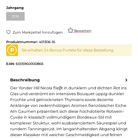
auswählen
Jahrgang
2016
(Diese Option ist zurzeit nicht verfügbar.)
Bewerten
Zum Merkzettel hinzufügen
Produktnummer:
401306-16
P
Sie erhalten 24 Bonus Punkte für diese Bestellung
EAN:
6005960000866
Beschreibung
Der Yonder Hill Nicola flieβt in dunklem und dichten Rot ins
Glas und verströmt ein intensives Bouquet üppig dunkler
Früchte und getrockneten Thymians sowie dezente
Anklänge von zedernholzigen Aromen französischer Eiche.
Am Gaumen präsentiert sich diese hochdotierte Rotwein-
Cuvée in klassisch vollmundigem Bordeaux-Stil mit
komplexer Struktur, wohl ausbalanciertem Säurespiel und
rundem Tanningerüst. Im langanhaltenden Abgang klingt
dieser Klassiker mit weicher Geschmeidigkeit und feinen