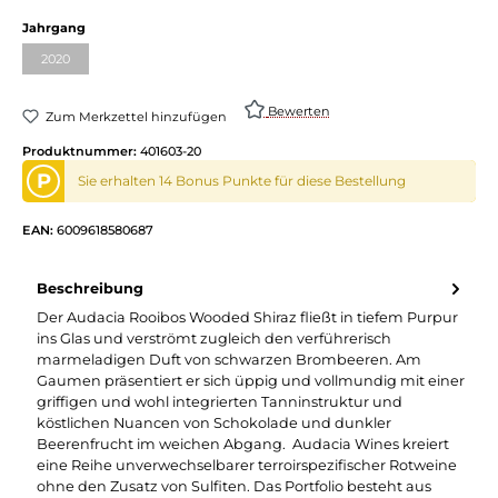
auswählen
Jahrgang
2020
(Diese Option ist zurzeit nicht verfügbar.)
Bewerten
Zum Merkzettel hinzufügen
Produktnummer:
401603-20
P
Sie erhalten 14 Bonus Punkte für diese Bestellung
EAN:
6009618580687
Beschreibung
Der Audacia Rooibos Wooded Shiraz fließt in tiefem Purpur
ins Glas und verströmt zugleich den verführerisch
marmeladigen Duft von schwarzen Brombeeren. Am
Gaumen präsentiert er sich üppig und vollmundig mit einer
griffigen und wohl integrierten Tanninstruktur und
köstlichen Nuancen von Schokolade und dunkler
Beerenfrucht im weichen Abgang. Audacia Wines kreiert
eine Reihe unverwechselbarer terroirspezifischer Rotweine
ohne den Zusatz von Sulfiten. Das Portfolio besteht aus