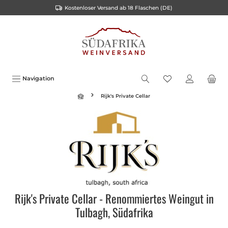
Kostenloser Versand ab 18 Flaschen (DE)
alt springen
Navigation
Rijk's Private Cellar
Rijk's Private Cellar - Renommiertes Weingut in
Tulbagh, Südafrika