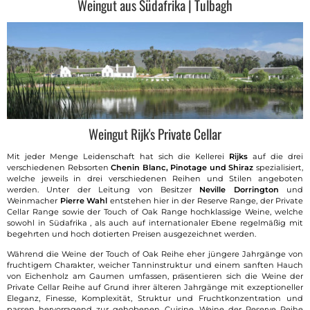
Weingut aus Südafrika | Tulbagh
Weingut Rijk's Private Cellar
Mit jeder Menge Leidenschaft hat sich die Kellerei
Rijks
auf die drei
verschiedenen Rebsorten
Chenin Blanc, Pinotage und Shiraz
spezialisiert,
welche jeweils in drei verschiedenen Reihen und Stilen angeboten
werden. Unter der Leitung von Besitzer
Neville Dorrington
und
Weinmacher
Pierre Wahl
entstehen hier in der Reserve Range, der Private
Cellar Range sowie der Touch of Oak Range hochklassige Weine, welche
sowohl in Südafrika , als auch auf internationaler Ebene regelmäßig mit
begehrten und hoch dotierten Preisen ausgezeichnet werden.
Während die Weine der Touch of Oak Reihe eher jüngere Jahrgänge von
fruchtigem Charakter, weicher Tanninstruktur und einem sanften Hauch
von Eichenholz am Gaumen umfassen, präsentieren sich die Weine der
Private Cellar Reihe auf Grund ihrer älteren Jahrgänge mit exzeptioneller
Eleganz, Finesse, Komplexität, Struktur und Fruchtkonzentration und
passen hervorragend zur gehobenen Cuisine. Weine der Reserve Reihe