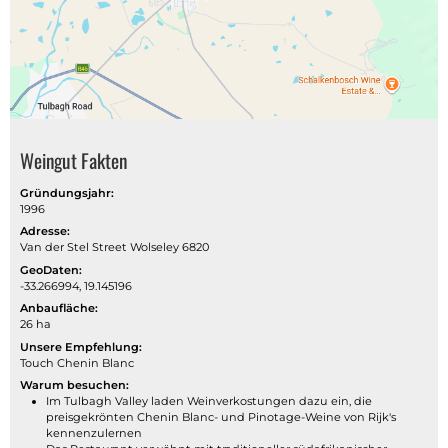
Weingut Fakten
Gründungsjahr:
1996
Adresse:
Van der Stel Street Wolseley 6820
GeoDaten:
-33.266994, 19.145196
Anbaufläche:
26 ha
Unsere Empfehlung:
Touch Chenin Blanc
Warum besuchen:
Im Tulbagh Valley laden Weinverkostungen dazu ein, die
preisgekrönten Chenin Blanc- und Pinotage-Weine von Rijk's
kennenzulernen