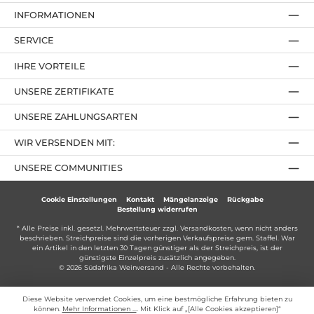
INFORMATIONEN
SERVICE
IHRE VORTEILE
UNSERE ZERTIFIKATE
UNSERE ZAHLUNGSARTEN
WIR VERSENDEN MIT:
UNSERE COMMUNITIES
Cookie Einstellungen
Kontakt
Mängelanzeige
Rückgabe
Bestellung widerrufen
* Alle Preise inkl. gesetzl. Mehrwertsteuer zzgl.
Versandkosten
, wenn nicht anders
beschrieben. Streichpreise sind die vorherigen Verkaufspreise gem. Staffel. War
ein Artikel in den letzten 30 Tagen günstiger als der Streichpreis, ist der
günstigste Einzelpreis zusätzlich angegeben.
© 2026 Südafrika Weinversand - Alle Rechte vorbehalten.
Diese Website verwendet Cookies, um eine bestmögliche Erfahrung bieten zu
können.
Mehr Informationen ...
. Mit Klick auf „[Alle Cookies akzeptieren]“