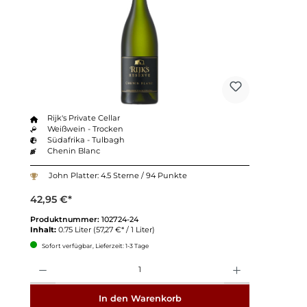
Rijk's Private Cellar
Weißwein - Trocken
Südafrika - Tulbagh
Chenin Blanc
John Platter: 4.5 Sterne / 94 Punkte
42,95 €*
Produktnummer:
102724-24
Inhalt:
0.75 Liter
(57,27 €* / 1 Liter)
Sofort verfügbar, Lieferzeit: 1-3 Tage
Anzahl
In den Warenkorb