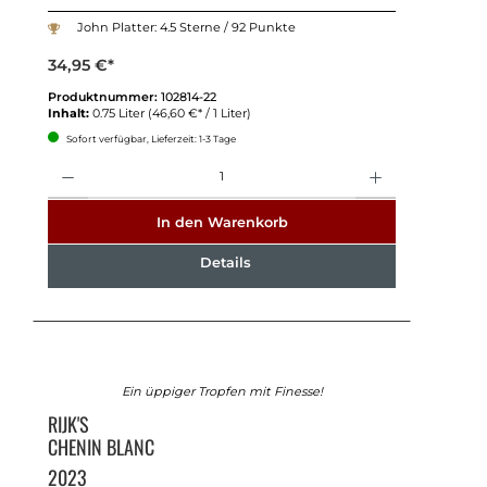
John Platter: 4.5 Sterne / 92 Punkte
34,95 €*
Produktnummer:
102814-22
Inhalt:
0.75 Liter
(46,60 €* / 1 Liter)
Sofort verfügbar, Lieferzeit: 1-3 Tage
Anzahl
In den Warenkorb
Details
Ein üppiger Tropfen mit Finesse!
RIJK'S
CHENIN BLANC
2023