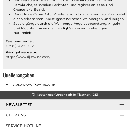
Das Restaurant verwöhnt mit traditioneller südafrikanischer
Farmküche, saisonalen Gerichten und regionalen Käse- und
Charcuterie-Boards
Das stilvolle Cape-Dutch-Gästehaus mit natürlichem EcoPool bietet
einen erholsamen Rückzugsort zwischen Weinbergen und Bergen
Spaziergänge durch die Weinberge, Vogelbeobachtung, Angeln
und Mountainbiken machen Rijk's zu einem vielseitigen
Naturerlebnis
Telefonnummer:
+27 (0)23 230 1622
Weingutwebseite:
https://www.rijkswine.com/
Quellenangaben
https://www.rijkswine.com/
Kostenloser Versand ab 18 Flaschen (DE)
NEWSLETTER
ÜBER UNS
SERVICE-HOTLINE