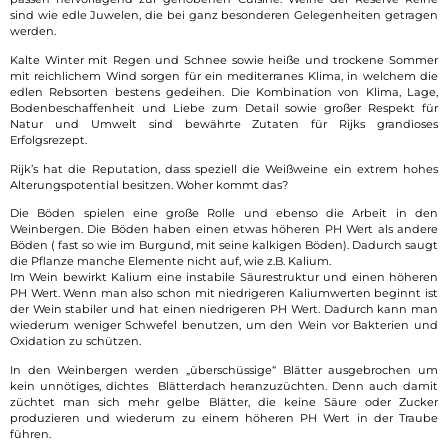
sind wie edle Juwelen, die bei ganz besonderen Gelegenheiten getragen
werden.
Kalte Winter mit Regen und Schnee sowie heiße und trockene Sommer
mit reichlichem Wind sorgen für ein mediterranes Klima, in welchem die
edlen Rebsorten bestens gedeihen. Die Kombination von Klima, Lage,
Bodenbeschaffenheit und Liebe zum Detail sowie großer Respekt für
Natur und Umwelt sind bewährte Zutaten für Rijks grandioses
Erfolgsrezept.
Rijk’s hat die Reputation, dass speziell die Weißweine ein extrem hohes
Alterungspotential besitzen. Woher kommt das?
Die Böden spielen eine große Rolle und ebenso die Arbeit in den
Weinbergen. Die Böden haben einen etwas höheren PH Wert als andere
Böden ( fast so wie im Burgund, mit seine kalkigen Böden). Dadurch saugt
die Pflanze manche Elemente nicht auf, wie z.B. Kalium.
Im Wein bewirkt Kalium eine instabile Säurestruktur und einen höheren
PH Wert. Wenn man also schon mit niedrigeren Kaliumwerten beginnt ist
der Wein stabiler und hat einen niedrigeren PH Wert. Dadurch kann man
wiederum weniger Schwefel benutzen, um den Wein vor Bakterien und
Oxidation zu schützen.
In den Weinbergen werden „überschüssige“ Blätter ausgebrochen um
kein unnötiges, dichtes Blätterdach heranzuzüchten. Denn auch damit
züchtet man sich mehr gelbe Blätter, die keine Säure oder Zucker
produzieren und wiederum zu einem höheren PH Wert in der Traube
führen.