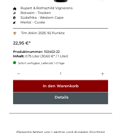
Rupert & Rothschild Vignerons
Rotwein - Trocken
Südafrika - Western Cape
Merlot - Cuvée
Tim Atkin 2025: 92 Punkte
22,95 €*
Produktnummer:
102402-22
Inhalt:
0.75 Liter
(30,60 €* / 1 Liter)
Sofort verfügbar, Lieferzeit: 1-3 Tage
Anzahl
In den Warenkorb
Details
Elegante Noten von Lakritze und dunklen Früchten.