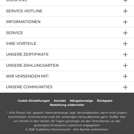
SERVICE-HOTLINE
INFORMATIONEN
SERVICE
IHRE VORTEILE
UNSERE ZERTIFIKATE
UNSERE ZAHLUNGSARTEN
WIR VERSENDEN MIT:
UNSERE COMMUNITIES
Cookie Einstellungen
Kontakt
Mängelanzeige
Rückgabe
Bestellung widerrufen
* Alle Preise inkl. gesetzl. Mehrwertsteuer zzgl.
Versandkosten
, wenn nicht anders
beschrieben. Streichpreise sind die vorherigen Verkaufspreise gem. Staffel. War
ein Artikel in den letzten 30 Tagen günstiger als der Streichpreis, ist der
günstigste Einzelpreis zusätzlich angegeben.
© 2026 Südafrika Weinversand - Alle Rechte vorbehalten.