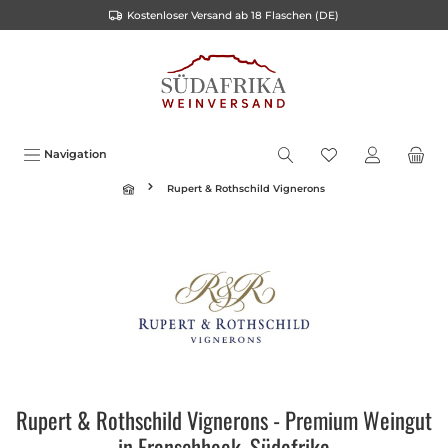
Kostenloser Versand ab 18 Flaschen (DE)
inhalt springen
Navigation
Rupert & Rothschild Vignerons
Rupert & Rothschild Vignerons - Premium Weingut
in Franschhoek, Südafrika