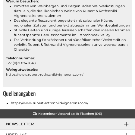
Warum besuchen:
Inmitten von Weinbergen und Bergen laden Weinverkostungen
dazu ein, die drei ikonischen Weine von Rupert & Rothschild
Vignerons kennenzulernen
Das elegante Restaurant begeistert mit saisonaler Küche,
regionalen Zutaten und perfekt abgestimmten Weinbegleitungen
Stilvolle Gärten und ruhige Terrassen schaffen den idealen Rahmen
für entspannte Genussmomente im Franschhoek Valley
Die Verbindung französischer und südafrikanischer Weintradition
verleiht Rupert & Rothschild Vignerons seinen unverwechselbaren
Charakter
Telefonnummer:
+27 (0)21 874 1648
Weingutwebseite:
https://www.rupert-rothschildvignerons.com/
Quellenangaben
https://www.rupert-rothschildvignerons.com/
Kostenloser Versand ab 18 Flaschen (DE)
NEWSLETTER
ÜBER UNS