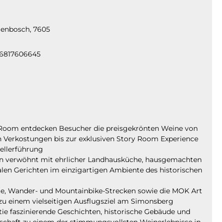
lenbosch, 7605
76817606645
 Room entdecken Besucher die preisgekrönten Weine von
en Verkostungen bis zur exklusiven Story Room Experience
ellerführung
en verwöhnt mit ehrlicher Landhausküche, hausgemachten
alen Gerichten im einzigartigen Ambiente des historischen
fte, Wander- und Mountainbike-Strecken sowie die MOK Art
zu einem vielseitigen Ausflugsziel am Simonsberg
tie faszinierende Geschichten, historische Gebäude und
schaft zu einem der stimmungsvollsten Weinerlebnisse in