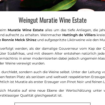
Weingut Muratie Wine Estate
 beim
Muratie Wine Estate
alles um das tiefe Anliegen, die jah
 und aufrecht zu erhalten. Weinmacher
Hattingh de Villiers
kreie
e Ronnie Melck Shiraz
und aufgespritzte Likörweine wie den Mur
kverfolgt werden, als der damalige Gouverneur vom Kap der G
güter Südafrikas, und mit diesem Alter entstehen natürlich j
 Vermächtnis in einer modernisierten dabei jedoch ungemein klas
der Weine verewigt wurden.
n durchlebt, sondern auch die Weine selbst. Unter der Leitung 
inen festen Platz als seriösen und weltweit respektierten Erzeu
htlich ist Muratie als erster Erzeuger von Pinot Noir und feinen 
ich Muratie auf eine neue Ebene der Wertschätzung unter w
tklassiger Qualität gleichgesetzt ist.