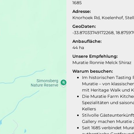
1685
Adresse:
Knorhoek Rd, Koelenhof, Stel
GeoDaten:
-33.87033749172268, 18.8759
Anbaufläche:
44 ha
Unsere Empfehlung:
Muratie Ronnie Melck Shiraz
Warum besuchen:
Im historischen Tasting
Muratie – von klassisch
mit Heritage Walk und K
Die Muratie Farm Kitch
Spezialitäten und saison
Kellers
Stilvolle Gästeunterkün
Gallery machen Muratie 
Seit 1685 verbindet Mura
authentische Gastfreund