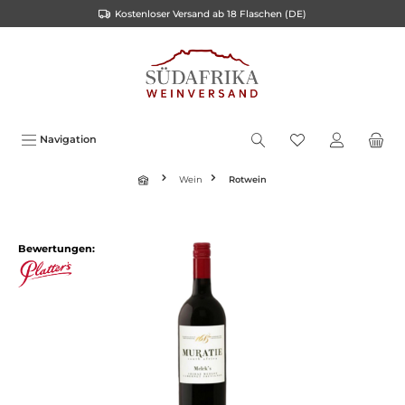
Kostenloser Versand ab 18 Flaschen (DE)
inhalt springen
Navigation
Wein
Rotwein
Bewertungen: