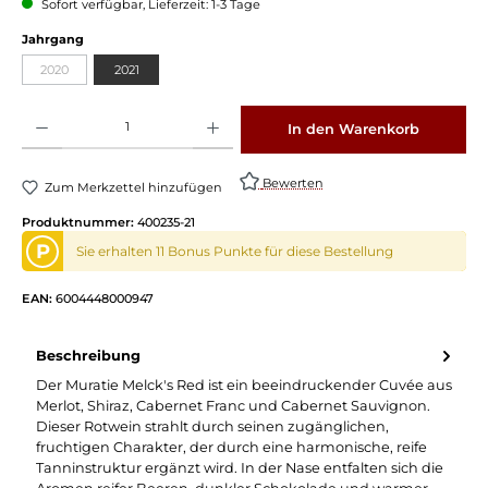
Sofort verfügbar, Lieferzeit: 1-3 Tage
Jahrgang
2020
2021
Produkt Anzahl: Gib den gewünschten Wert ein oder benutze die Schaltflächen um die 
In den Warenkorb
Bewerten
Zum Merkzettel hinzufügen
Produktnummer:
400235-21
P
Sie erhalten 11 Bonus Punkte für diese Bestellung
EAN:
6004448000947
Beschreibung
Der Muratie Melck's Red ist ein beeindruckender Cuvée aus
Merlot, Shiraz, Cabernet Franc und Cabernet Sauvignon.
Dieser Rotwein strahlt durch seinen zugänglichen,
fruchtigen Charakter, der durch eine harmonische, reife
Tanninstruktur ergänzt wird. In der Nase entfalten sich die