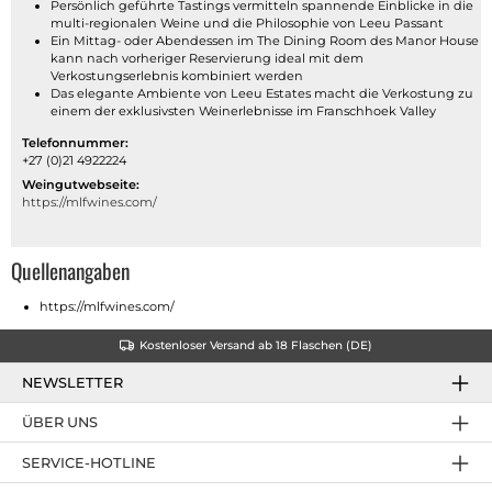
Persönlich geführte Tastings vermitteln spannende Einblicke in die
multi-regionalen Weine und die Philosophie von Leeu Passant
Ein Mittag- oder Abendessen im The Dining Room des Manor House
kann nach vorheriger Reservierung ideal mit dem
Verkostungserlebnis kombiniert werden
Das elegante Ambiente von Leeu Estates macht die Verkostung zu
einem der exklusivsten Weinerlebnisse im Franschhoek Valley
Telefonnummer:
+27 (0)21 4922224
Weingutwebseite:
https://mlfwines.com/
Quellenangaben
https://mlfwines.com/
Kostenloser Versand ab 18 Flaschen (DE)
NEWSLETTER
ÜBER UNS
SERVICE-HOTLINE