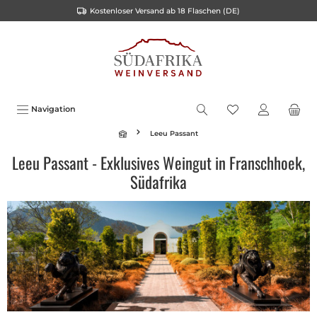
Kostenloser Versand ab 18 Flaschen (DE)
inhalt springen
Navigation
Leeu Passant
Leeu Passant - Exklusives Weingut in Franschhoek,
Südafrika