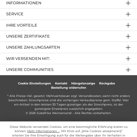
INFORMATIONEN
SERVICE
IHRE VORTEILE
UNSERE ZERTIFIKATE
UNSERE ZAHLUNGSARTEN
WIR VERSENDEN MIT:
UNSERE COMMUNITIES
Cookie Einstellungen
Kontakt
Mängelanzeige
Rückgabe
Bestellung widerrufen
* Alle Preise inkl. gesetzl. Mehrwertsteuer zzgl.
Versandkosten
, wenn nicht anders
beschrieben. Streichpreise sind die vorherigen Verkaufspreise gem. Staffel. War
ein Artikel in den letzten 30 Tagen günstiger als der Streichpreis, ist der
günstigste Einzelpreis zusätzlich angegeben.
© 2026 Südafrika Weinversand - Alle Rechte vorbehalten.
Diese Website verwendet Cookies, um eine bestmögliche Erfahrung bieten zu
können.
Mehr Informationen ...
. Mit Klick auf „[Alle Cookies akzeptieren]“
erteilen Sie Ihre Einwilligung auch für die Weitergabe über Ihr Verhalten in