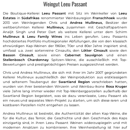
Weingut Leeu Passant
Die Boutique-Kellerei
Leeu Passant
mit Sitz im Weinkeller von
Leeu
Estates
in
Südafrikas
renommierter Weinbauregion
Franschhoek
wurde
2013 von Weinlegenden Chris und
Andrea Mullineux,
Besitzer der
weltberühmten Kellerei
Mullineux,
zusammen mit Geschäftspartnern
Analjit Singh und Peter Dart als weitere Kellerei unter dem Schirm
Mullineux & Leeu Family Wines
ins Leben gerufen. Leeu Passants
hochdotiertes Portfolio multiregionaler Abfüllungen, die von den klassisch
ehrwürdigen Kap-Weinen der 1960er, 70er und 80er Jahre inspiriert sind,
umfasst u.a. zwei sortenreine Cinsaults, den
Lötter Cinsault
sowie den
Basson Cinsault
, sowie einen
Cabernet Sauvignon
und einen
Stellenbosch Chardonnay
. Spitzen-Weine, die ausschließlich mit Top-
Bewertungen und prestigeträchtigen Preisen ausgezeichnet werden.
Chris und Andrea Mullineux, die sich mit ihrer im Jahr 2007 gegründeten
Kellerei Mullineux ausschließlich der Weinproduktion aus erstklassigem
und seltenem Traubengut der
Swartland Region
verschrieben hatten,
wurden von ihrer beratenden Winzerin und Weinbau-Ikone
Rosa Kruger
viele Jahre lang immer wieder mit Top-Weinbergparzellen außerhalb der
Swartland Region begeistert, was sie dazu veranlasste, Leeu Passant als
ein neues und separates Wein-Projekt zu starten, um sich diese raren und
kostbaren Parzellen nicht entgehen zu lassen.
Andrea Mullineux ist bestrebt, die Authentizität der alten Kap-Weine, die
für die Kultur, das Terroir, die Geschichte und den Geschmack des Kaps
einzigartig sind, in ihren Leeu Passant Weinen widerzuspiegeln und mit
modernen Ansätzen zu kombinieren. Ihre Weinherstellung ist hier auf