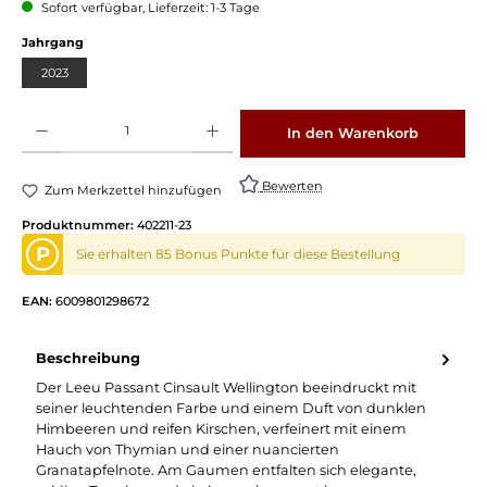
Sofort verfügbar, Lieferzeit: 1-3 Tage
Jahrgang
2023
Produkt Anzahl: Gib den gewünschten Wert ein oder benutze die Schaltflächen um die 
In den Warenkorb
Bewerten
Zum Merkzettel hinzufügen
Produktnummer:
402211-23
P
Sie erhalten 85 Bonus Punkte für diese Bestellung
EAN:
6009801298672
Beschreibung
Der Leeu Passant Cinsault Wellington beeindruckt mit
seiner leuchtenden Farbe und einem Duft von dunklen
Himbeeren und reifen Kirschen, verfeinert mit einem
Hauch von Thymian und einer nuancierten
Granatapfelnote. Am Gaumen entfalten sich elegante,