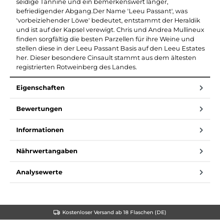
seidige Tannine und ein bemerkenswert langer,
befriedigender Abgang.Der Name 'Leeu Passant', was
'vorbeiziehender Löwe' bedeutet, entstammt der Heraldik
und ist auf der Kapsel verewigt. Chris und Andrea Mullineux
finden sorgfältig die besten Parzellen für ihre Weine und
stellen diese in der Leeu Passant Basis auf den Leeu Estates
her. Dieser besondere Cinsault stammt aus dem ältesten
registrierten Rotweinberg des Landes.
Eigenschaften
Bewertungen
Informationen
Nährwertangaben
Analysewerte
Kostenloser Versand ab 18 Flaschen (DE)