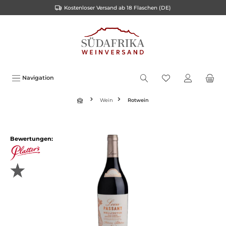
Kostenloser Versand ab 18 Flaschen (DE)
inhalt springen
Navigation
Wein
Rotwein
Bewertungen: