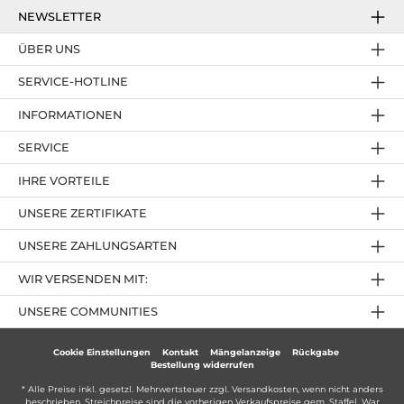
NEWSLETTER
ÜBER UNS
SERVICE-HOTLINE
INFORMATIONEN
SERVICE
IHRE VORTEILE
UNSERE ZERTIFIKATE
UNSERE ZAHLUNGSARTEN
WIR VERSENDEN MIT:
UNSERE COMMUNITIES
Cookie Einstellungen
Kontakt
Mängelanzeige
Rückgabe
Bestellung widerrufen
* Alle Preise inkl. gesetzl. Mehrwertsteuer zzgl.
Versandkosten
, wenn nicht anders
beschrieben. Streichpreise sind die vorherigen Verkaufspreise gem. Staffel. War