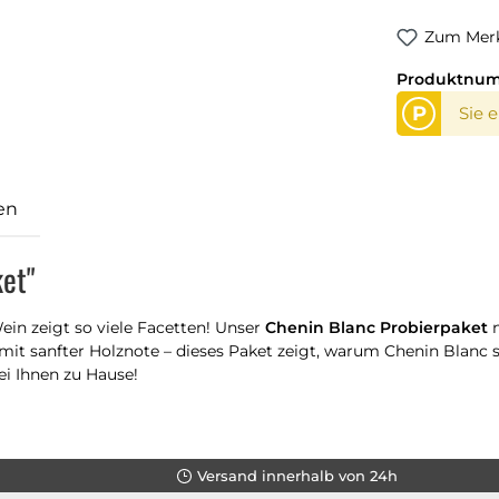
Zum Merk
Produktnu
P
Sie 
en
et"
ein zeigt so viele Facetten! Unser
Chenin Blanc Probierpaket
n
it sanfter Holznote – dieses Paket zeigt, warum Chenin Blanc so 
ei Ihnen zu Hause!
Versand innerhalb von 24h