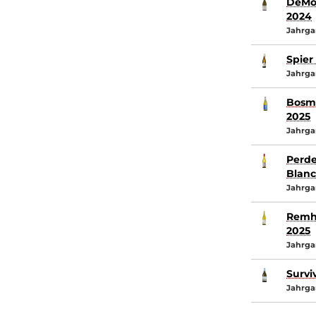
DeMo
2024
Jahrga
Spier
Jahrga
Bosma
2025
Jahrga
Perde
Blanc
Jahrga
Remho
2025
Jahrga
Survi
Jahrga