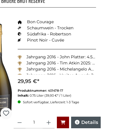
 BRUÉRE BRUT RESERVE
Bon Courage
Schaumwein - Trocken
Südafrika - Robertson
Pinot Noir - Cuvée
Jahrgang 2016 - John Platter: 4.5 Sterne
Jahrgang 2016 - Tim Atkin 2025: 93 Punkte
Jahrgang 2016 - Michelangelo Awards 2025: Silber
Jahrgang 2016 - Veritas Awards 2025: Doppel-Gold
29,95 €*
Produktnummer:
401478-17
Inhalt:
0.75 Liter
(39,93 €* / 1 Liter)
Sofort verfügbar, Lieferzeit: 1-3 Tage
Anzahl
Details