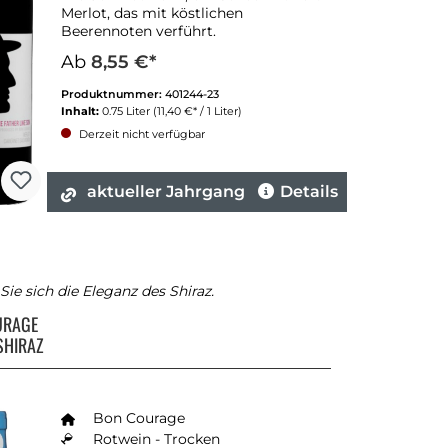
Merlot, das mit köstlichen
Beerennoten verführt.
Ab
8,55 €*
Produktnummer:
401244-23
Inhalt:
0.75 Liter
(11,40 €* / 1 Liter)
Derzeit nicht verfügbar
aktueller Jahrgang
Details
ie sich die Eleganz des Shiraz.
URAGE
SHIRAZ
Bon Courage
Rotwein - Trocken