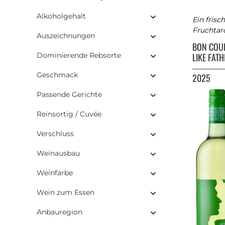
Alkoholgehalt
Ein frisc
Fruchtar
Auszeichnungen
BON COU
Dominierende Rebsorte
LIKE FAT
Geschmack
2025
Passende Gerichte
Reinsortig / Cuvée
Verschluss
Weinausbau
Weinfarbe
Wein zum Essen
Anbauregion