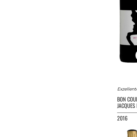
Exzellen
BON COU
JACQUES 
2016