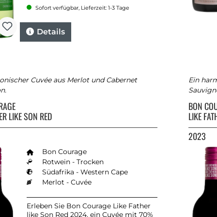
Sofort verfügbar, Lieferzeit: 1-3 Tage
Details
onischer Cuvée aus Merlot und Cabernet
Ein har
n.
Sauvign
RAGE
BON CO
ER LIKE SON RED
LIKE FAT
2023
Bon Courage
Rotwein - Trocken
Südafrika - Western Cape
Merlot - Cuvée
Erleben Sie Bon Courage Like Father
like Son Red 2024, ein Cuvée mit 70%