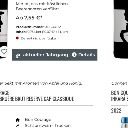
Merlot, das mit köstlichen
Beerennoten verführt.
Ab
7,55 €*
Produktnummer:
401244-22
Inhalt:
0.75 Liter
(10,07 €* / 1 Liter)
Derzeit nicht verfügbar
aktueller Jahrgang
Details
ter Sekt mit Aromen von Apfel und Honig.
Gönnen S
RAGE
BON CO
BRUÉRE BRUT RESERVE CAP CLASSIQUE
INKARÁ 
2022
Bon Courage
Schaumwein - Trocken