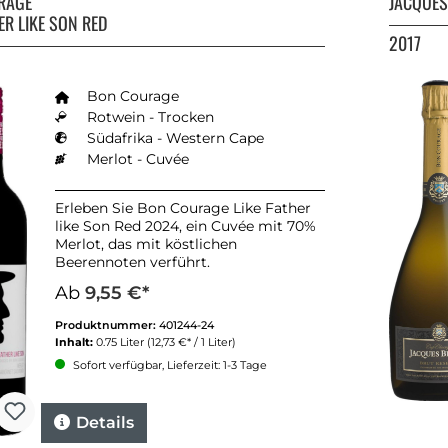
RAGE
JACQUES
ER LIKE SON RED
2017
Bon Courage
Rotwein - Trocken
Südafrika - Western Cape
Merlot - Cuvée
Erleben Sie Bon Courage Like Father
like Son Red 2024, ein Cuvée mit 70%
Merlot, das mit köstlichen
Beerennoten verführt.
Ab
9,55 €*
Produktnummer:
401244-24
Inhalt:
0.75 Liter
(12,73 €* / 1 Liter)
Sofort verfügbar, Lieferzeit: 1-3 Tage
Details