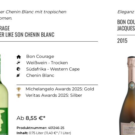
her Chenin Blanc mit tropischen
Eleganz 
omen.
BON CO
RAGE
JACQUES
HER LIKE SON CHENIN BLANC
2015
Bon Courage
Weißwein - Trocken
Südafrika - Western Cape
Chenin Blanc
Michelangelo Awards 2025: Gold
Veritas Awards 2025: Silber
Ab
8,55 €*
Produktnummer:
401246-25
Inhalt:
0.75 Liter
(11,40 €* / 1 Liter)