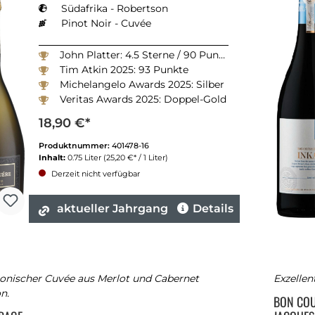
Südafrika - Robertson
Pinot Noir - Cuvée
John Platter: 4.5 Sterne / 90 Punkte
Tim Atkin 2025: 93 Punkte
Michelangelo Awards 2025: Silber
Veritas Awards 2025: Doppel-Gold
18,90 €*
Produktnummer:
401478-16
Inhalt:
0.75 Liter
(25,20 €* / 1 Liter)
Derzeit nicht verfügbar
aktueller Jahrgang
Details
onischer Cuvée aus Merlot und Cabernet
Exzellen
n.
BON CO