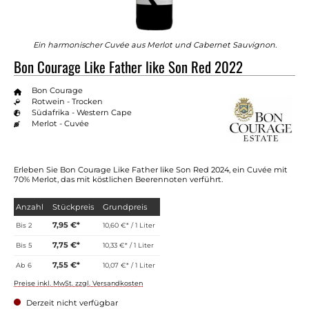
Ein harmonischer Cuvée aus Merlot und Cabernet Sauvignon.
Bon Courage Like Father like Son Red 2022
Bon Courage
Rotwein - Trocken
Südafrika - Western Cape
Merlot - Cuvée
Erleben Sie Bon Courage Like Father like Son Red 2024, ein Cuvée mit
70% Merlot, das mit köstlichen Beerennoten verführt.
Anzahl
Stückpreis
Grundpreis
7,95 €*
Bis
2
10,60 €* / 1 Liter
7,75 €*
Bis
5
10,33 €* / 1 Liter
7,55 €*
Ab
6
10,07 €* / 1 Liter
Preise inkl. MwSt. zzgl. Versandkosten
Derzeit nicht verfügbar