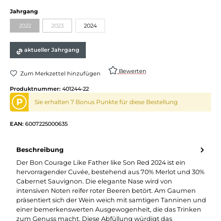
auswählen
Jahrgang
2022
2023
2024
(Diese Option ist zurzeit nicht verfügbar.)
(Diese Option ist zurzeit nicht verfügbar.)
aktueller Jahrgang
Bewerten
Zum Merkzettel hinzufügen
Produktnummer:
401244-22
P
Sie erhalten 7 Bonus Punkte für diese Bestellung
EAN:
6007225000635
Beschreibung
Der Bon Courage Like Father like Son Red 2024 ist ein
hervorragender Cuvée, bestehend aus 70% Merlot und 30%
Cabernet Sauvignon. Die elegante Nase wird von
intensiven Noten reifer roter Beeren betört. Am Gaumen
präsentiert sich der Wein weich mit samtigen Tanninen und
einer bemerkenswerten Ausgewogenheit, die das Trinken
zum Genuss macht. Diese Abfüllung würdigt das