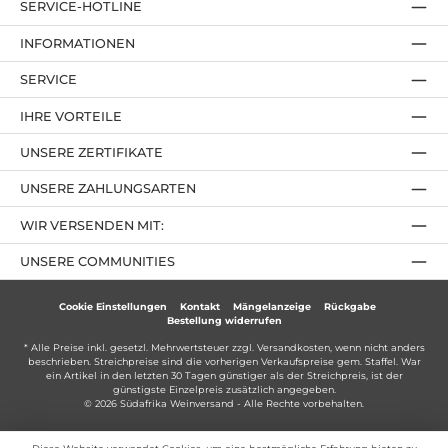
SERVICE-HOTLINE
INFORMATIONEN
SERVICE
IHRE VORTEILE
UNSERE ZERTIFIKATE
UNSERE ZAHLUNGSARTEN
WIR VERSENDEN MIT:
UNSERE COMMUNITIES
Cookie Einstellungen
Kontakt
Mängelanzeige
Rückgabe
Bestellung widerrufen
* Alle Preise inkl. gesetzl. Mehrwertsteuer zzgl.
Versandkosten
, wenn nicht anders
beschrieben. Streichpreise sind die vorherigen Verkaufspreise gem. Staffel. War
ein Artikel in den letzten 30 Tagen günstiger als der Streichpreis, ist der
günstigste Einzelpreis zusätzlich angegeben.
© 2026 Südafrika Weinversand - Alle Rechte vorbehalten.