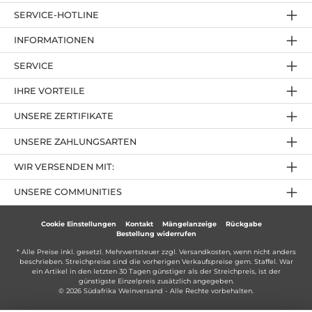
SERVICE-HOTLINE
INFORMATIONEN
SERVICE
IHRE VORTEILE
UNSERE ZERTIFIKATE
UNSERE ZAHLUNGSARTEN
WIR VERSENDEN MIT:
UNSERE COMMUNITIES
Cookie Einstellungen
Kontakt
Mängelanzeige
Rückgabe
Bestellung widerrufen
* Alle Preise inkl. gesetzl. Mehrwertsteuer zzgl.
Versandkosten
, wenn nicht anders
beschrieben. Streichpreise sind die vorherigen Verkaufspreise gem. Staffel. War
ein Artikel in den letzten 30 Tagen günstiger als der Streichpreis, ist der
günstigste Einzelpreis zusätzlich angegeben.
© 2026 Südafrika Weinversand - Alle Rechte vorbehalten.