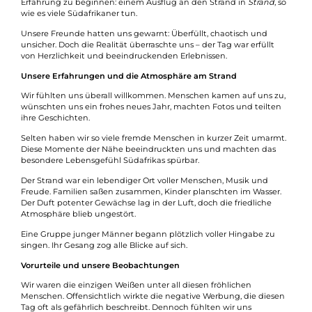
Erfahrung zu beginnen: einem Ausflug an den Strand in
Strand
, so
wie es viele Südafrikaner tun.
Unsere Freunde hatten uns gewarnt: Überfüllt, chaotisch und
unsicher. Doch die Realität überraschte uns – der Tag war erfüllt
von Herzlichkeit und beeindruckenden Erlebnissen.
Unsere Erfahrungen und die Atmosphäre am Strand
Wir fühlten uns überall willkommen. Menschen kamen auf uns zu,
wünschten uns ein frohes neues Jahr, machten Fotos und teilten
ihre Geschichten.
Selten haben wir so viele fremde Menschen in kurzer Zeit umarmt.
Diese Momente der Nähe beeindruckten uns und machten das
besondere Lebensgefühl Südafrikas spürbar.
Der Strand war ein lebendiger Ort voller Menschen, Musik und
Freude. Familien saßen zusammen, Kinder planschten im Wasser.
Der Duft potenter Gewächse lag in der Luft, doch die friedliche
Atmosphäre blieb ungestört.
Eine Gruppe junger Männer begann plötzlich voller Hingabe zu
singen. Ihr Gesang zog alle Blicke auf sich.
Vorurteile und unsere Beobachtungen
Wir waren die einzigen Weißen unter all diesen fröhlichen
Menschen. Offensichtlich wirkte die negative Werbung, die diesen
Tag oft als gefährlich beschreibt. Dennoch fühlten wir uns