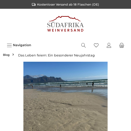
Kostenloser Versand ab 18 Flaschen (DE)
inhalt springen
Navigation
Blog
Das Leben feiern: Ein besonderer Neujahrstag