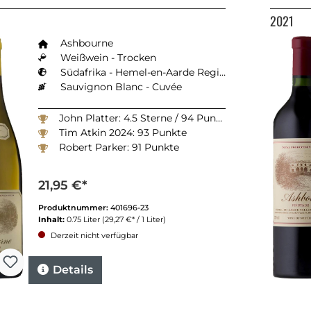
2021
Ashbourne
Weißwein - Trocken
Südafrika - Hemel-en-Aarde Region
Sauvignon Blanc - Cuvée
John Platter: 4.5 Sterne / 94 Punkte
Tim Atkin 2024: 93 Punkte
Robert Parker: 91 Punkte
21,95 €*
Produktnummer:
401696-23
Inhalt:
0.75 Liter
(29,27 €* / 1 Liter)
Derzeit nicht verfügbar
Details