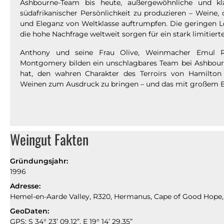
Ashbourne-Team bis heute, außergewöhnliche und kl
südafrikanischer Persönlichkeit zu produzieren – Weine, 
und Eleganz von Weltklasse auftrumpfen. Die geringen L
die hohe Nachfrage weltweit sorgen für ein stark limitier
Anthony und seine Frau Olive, Weinmacher Emul 
Montgomery bilden ein unschlagbares Team bei Ashbourne
hat, den wahren Charakter des Terroirs von Hamilton 
Weinen zum Ausdruck zu bringen – und das mit großem E
Weingut Fakten
Gründungsjahr:
1996
Adresse:
Hemel-en-Aarde Valley, R320, Hermanus, Cape of Good Hope,
GeoDaten:
GPS: S 34° 23’ 09.12”, E 19° 14’ 29.35”