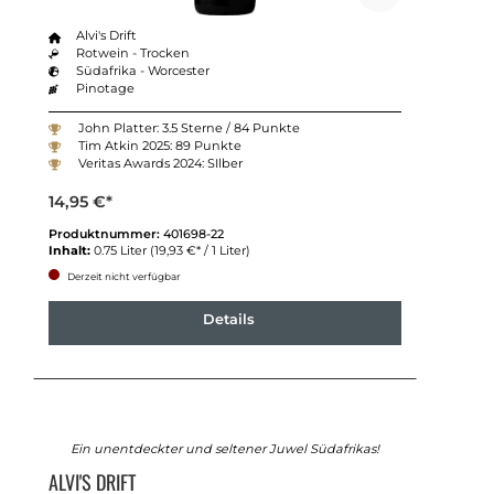
Alvi's Drift
Rotwein - Trocken
Südafrika - Worcester
Pinotage
John Platter: 3.5 Sterne / 84 Punkte
Tim Atkin 2025: 89 Punkte
Veritas Awards 2024: SIlber
14,95 €*
Produktnummer:
401698-22
Inhalt:
0.75 Liter
(19,93 €* / 1 Liter)
Derzeit nicht verfügbar
Details
Ein unentdeckter und seltener Juwel Südafrikas!
ALVI'S DRIFT