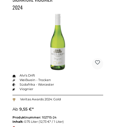
2024
Alvi's Drift
Weißwein - Trocken
Südafrika - Worcester
Viognier
Veritas Awards 2024: Gold
Ab
9,55 €*
Produktnummer:
102715-24
Inhalt:
0.75 Liter
(12,73 €* / 1 Liter)