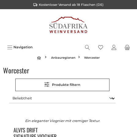
Kostenloser Versand ab 18 Flaschen (DE)
alt springen
Navigation
Anbauregionen
Worcester
Worcester
Produkte filtern
Ein eleganter Viognier mit cremiger Textur.
ALVI'S DRIFT
SIGNATURE VIOGNIER