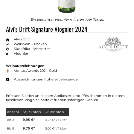
Ein eleganter Viognier mit cremiger Textur.
Alvi's Drift Signature Viognier 2024
Alvi's Drift
Weißwein - Trocken
Südafrika - Worcester
Viognier
Weinauszeichnungen:
Veritas Awards 2024: Gold
Auszeichnungen früherer Jahrgänge
Erfreuen Sie sich an reichen Aprikosen- und Pfirsicharomen in diesem
köstlichen Viognier, perfekt für den sofortigen Genuss.
Anzahl
Stückpreis
Grundpreis
9,95 €*
Bis
2
13,27 €* / 1 Liter
9,75 €*
Bis
5
13,00 €* / 1 Liter