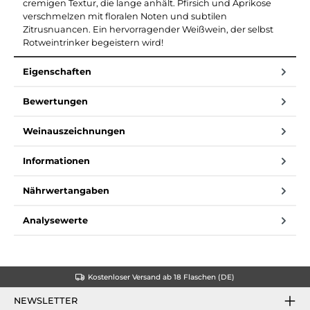
cremigen Textur, die lange anhält. Pfirsich und Aprikose
verschmelzen mit floralen Noten und subtilen
Zitrusnuancen. Ein hervorragender Weißwein, der selbst
Rotweintrinker begeistern wird!
Eigenschaften
Bewertungen
Weinauszeichnungen
Informationen
Nährwertangaben
Analysewerte
Kostenloser Versand ab 18 Flaschen (DE)
NEWSLETTER