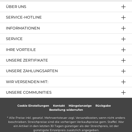
ÜBER UNS
SERVICE-HOTLINE
INFORMATIONEN
SERVICE
IHRE VORTEILE
UNSERE ZERTIFIKATE
UNSERE ZAHLUNGSARTEN
WIR VERSENDEN MIT:
UNSERE COMMUNITIES
Cookie Einstellungen
Kontakt
Mängelanzeige
Rückgabe
Bestellung widerrufen
* Alle Preise inkl. gesetzl. Mehrwertsteuer zzgl.
Versandkosten
, wenn nicht anders
beschrieben. Streichpreise sind die vorherigen Verkaufspreise gem. Staffel. War
ein Artikel in den letzten 30 Tagen günstiger als der Streichpreis, ist der
günstigste Einzelpreis zusätzlich angegeben.