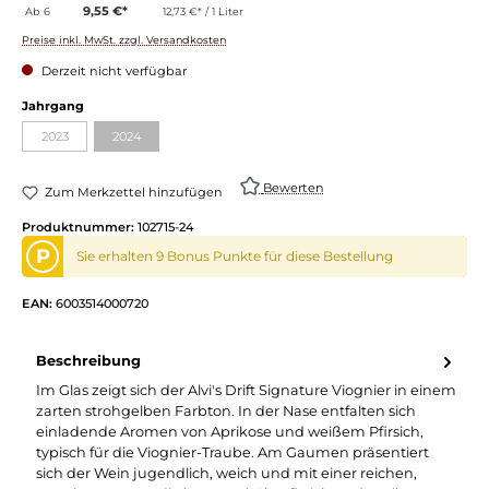
9,55 €*
Ab
6
12,73 €* / 1 Liter
Preise inkl. MwSt. zzgl. Versandkosten
Derzeit nicht verfügbar
Jahrgang
2023
2024
Bewerten
Zum Merkzettel hinzufügen
Produktnummer:
102715-24
P
Sie erhalten 9 Bonus Punkte für diese Bestellung
EAN:
6003514000720
Beschreibung
Im Glas zeigt sich der Alvi's Drift Signature Viognier in einem
zarten strohgelben Farbton. In der Nase entfalten sich
einladende Aromen von Aprikose und weißem Pfirsich,
typisch für die Viognier-Traube. Am Gaumen präsentiert
sich der Wein jugendlich, weich und mit einer reichen,