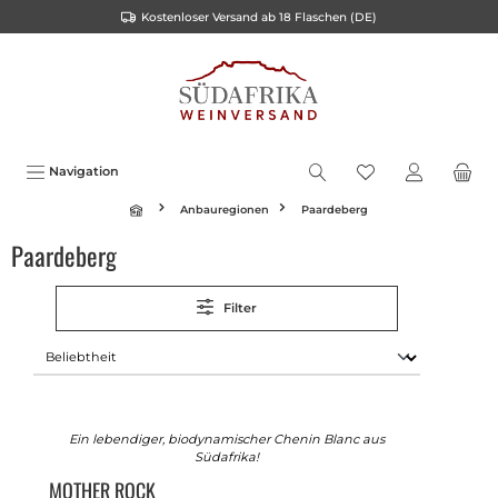
Kostenloser Versand ab 18 Flaschen (DE)
inhalt springen
Navigation
Anbauregionen
Paardeberg
Paardeberg
Filter
Ein lebendiger, biodynamischer Chenin Blanc aus
Südafrika!
MOTHER ROCK