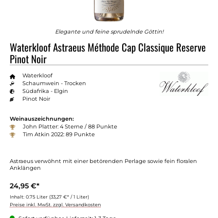
Elegante und feine sprudelnde Göttin!
Waterkloof Astraeus Méthode Cap Classique Reserve
Pinot Noir
Waterkloof
Schaumwein - Trocken
Südafrika - Elgin
Pinot Noir
Weinauszeichnungen:
John Platter: 4 Sterne / 88 Punkte
Tim Atkin 2022: 89 Punkte
Astraeus verwöhnt mit einer betörenden Perlage sowie fein floralen
Anklängen
24,95 €*
Inhalt:
0.75 Liter
(33,27 €* / 1 Liter)
Preise inkl. MwSt. zzgl. Versandkosten