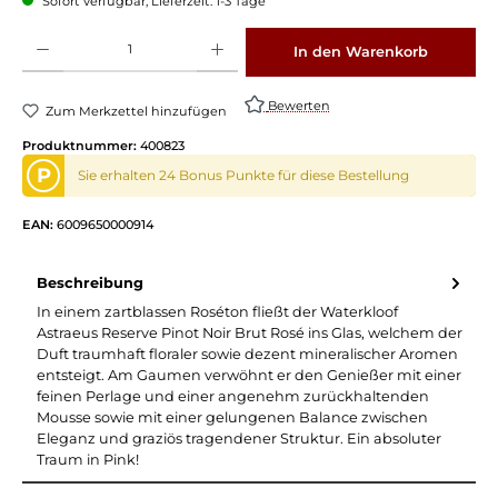
Sofort verfügbar, Lieferzeit: 1-3 Tage
Produkt Anzahl: Gib den gewünschten Wert ein oder benutze die Schaltflächen um die 
In den Warenkorb
Bewerten
Zum Merkzettel hinzufügen
Produktnummer:
400823
P
Sie erhalten 24 Bonus Punkte für diese Bestellung
EAN:
6009650000914
Beschreibung
In einem zartblassen Roséton fließt der Waterkloof
Astraeus Reserve Pinot Noir Brut Rosé ins Glas, welchem der
Duft traumhaft floraler sowie dezent mineralischer Aromen
entsteigt. Am Gaumen verwöhnt er den Genießer mit einer
feinen Perlage und einer angenehm zurückhaltenden
Mousse sowie mit einer gelungenen Balance zwischen
Eleganz und graziös tragendener Struktur. Ein absoluter
Traum in Pink!