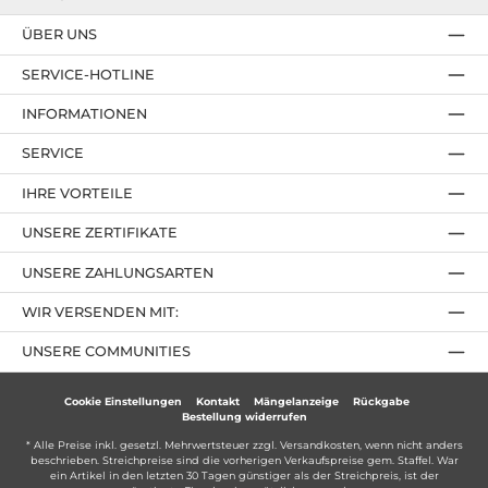
ÜBER UNS
SERVICE-HOTLINE
INFORMATIONEN
SERVICE
IHRE VORTEILE
UNSERE ZERTIFIKATE
UNSERE ZAHLUNGSARTEN
WIR VERSENDEN MIT:
UNSERE COMMUNITIES
Cookie Einstellungen
Kontakt
Mängelanzeige
Rückgabe
Bestellung widerrufen
* Alle Preise inkl. gesetzl. Mehrwertsteuer zzgl.
Versandkosten
, wenn nicht anders
beschrieben. Streichpreise sind die vorherigen Verkaufspreise gem. Staffel. War
ein Artikel in den letzten 30 Tagen günstiger als der Streichpreis, ist der