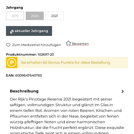
auswählen
Jahrgang
2019
2020
2021
(Diese Option ist zurzeit nicht verfügbar.)
(Diese Option ist zurzeit nicht verfügbar.)
aktueller Jahrgang
Bewerten
Zum Merkzettel hinzufügen
Produktnummer:
102697-20
P
Sie erhalten 60 Bonus Punkte für diese Bestellung
EAN:
6009647640765
Beschreibung
Der Rijk's Pinotage Reserve 2021 begeistert mit seiner
saftigen, vollmundigen Struktur und glänzt im Glas in
einem tiefen Rot. Aromen von roten Beeren, Kirschen und
Pflaumen entfalten sich in der Nase, begleitet von feinen
würzig-pfeffrigen Noten und einer harmonischen
Holzstruktur, die die Frucht perfekt ergänzt. Diese exquisite
aromatische Tiefe zeigt sich in einem vollmundigen