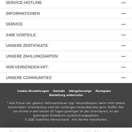
SERVICE-HOTLINE
INFORMATIONEN
SERVICE
IHRE VORTEILE
UNSERE ZERTIFIKATE
UNSERE ZAHLUNGSARTEN
WIR VERSENDEN MIT:
UNSERE COMMUNITIES
Cookie Einstellungen
Kontakt
Mängelanzeige
Rückgabe
Bestellung widerrufen
* Alle Preise inkl. gesetzl. Mehrwertsteuer zzgl.
Versandkosten
, wenn nicht anders
beschrieben. Streichpreise sind die vorherigen Verkaufspreise gem. Staffel. War
ein Artikel in den letzten 30 Tagen günstiger als der Streichpreis, ist der
günstigste Einzelpreis zusätzlich angegeben.
© 2026 Südafrika Weinversand - Alle Rechte vorbehalten.