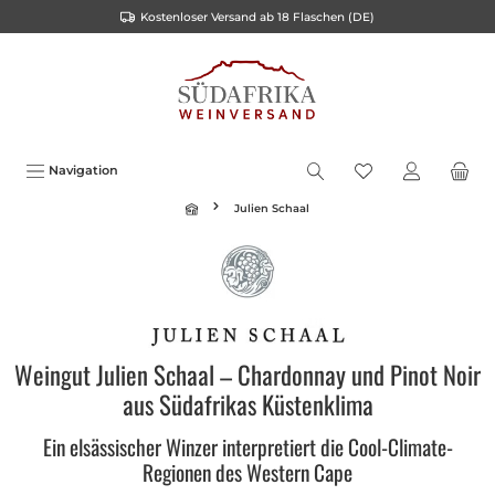
Kostenloser Versand ab 18 Flaschen (DE)
alt springen
Navigation
Julien Schaal
Weingut Julien Schaal – Chardonnay und Pinot Noir
aus Südafrikas Küstenklima
Ein elsässischer Winzer interpretiert die Cool-Climate-
Regionen des Western Cape