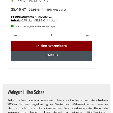
Winemag: 93 Punkte
25,46 €*
29,95 €*
(14.99% gespart)
Produktnummer:
402089-23
Inhalt:
0.75 Liter
(33,95 €* / 1 Liter)
Sofort verfügbar, Lieferzeit: 1-3 Tage
Anzahl
In den Warenkorb
Details
Weingut Julien Schaal
Julien Schaal stammt aus dem Elsass und arbeitet seit den frühen
2000er Jahren regelmäßig in Südafrika. Während einer Lese in
Hermanus lernte er die klimatischen Besonderheiten der Kapküste
kennen und begann kurz darauf mit eigenen Vinifikationen.