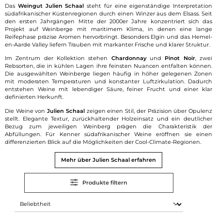
Das
Weingut Julien Schaal
steht für eine eigenständige Interpretation
südafrikanischer Küstenregionen durch einen Winzer aus dem Elsass. Seit
den ersten Jahrgängen Mitte der 2000er Jahre konzentriert sich das
Projekt auf Weinberge mit maritimem Klima, in denen eine lange
Reifephase präzise Aromen hervorbringt. Besonders Elgin und das Hemel-
en-Aarde Valley liefern Trauben mit markanter Frische und klarer Struktur.
Im Zentrum der Kollektion stehen
Chardonnay
und
Pinot Noir
, zwei
Rebsorten, die in kühlen Lagen ihre feinsten Nuancen entfalten können.
Die ausgewählten Weinberge liegen häufig in höher gelegenen Zonen
mit moderaten Temperaturen und konstanter Luftzirkulation. Dadurch
entstehen Weine mit lebendiger Säure, feiner Frucht und einer klar
definierten Herkunft.
Die Weine von
Julien Schaal
zeigen einen Stil, der Präzision über Opulenz
stellt. Elegante Textur, zurückhaltender Holzeinsatz und ein deutlicher
Bezug zum jeweiligen Weinberg prägen die Charakteristik der
Abfüllungen. Für Kenner südafrikanischer Weine eröffnen sie einen
differenzierten Blick auf die Möglichkeiten der Cool-Climate-Regionen.
Mehr über Julien Schaal erfahren
Produkte filtern