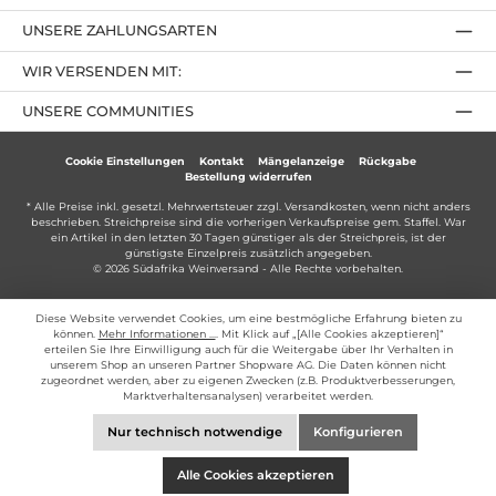
UNSERE ZAHLUNGSARTEN
WIR VERSENDEN MIT:
UNSERE COMMUNITIES
Cookie Einstellungen
Kontakt
Mängelanzeige
Rückgabe
Bestellung widerrufen
* Alle Preise inkl. gesetzl. Mehrwertsteuer zzgl.
Versandkosten
, wenn nicht anders
beschrieben. Streichpreise sind die vorherigen Verkaufspreise gem. Staffel. War
ein Artikel in den letzten 30 Tagen günstiger als der Streichpreis, ist der
günstigste Einzelpreis zusätzlich angegeben.
© 2026 Südafrika Weinversand - Alle Rechte vorbehalten.
Diese Website verwendet Cookies, um eine bestmögliche Erfahrung bieten zu
können.
Mehr Informationen ...
. Mit Klick auf „[Alle Cookies akzeptieren]“
erteilen Sie Ihre Einwilligung auch für die Weitergabe über Ihr Verhalten in
unserem Shop an unseren Partner Shopware AG. Die Daten können nicht
zugeordnet werden, aber zu eigenen Zwecken (z.B. Produktverbesserungen,
Marktverhaltensanalysen) verarbeitet werden.
Nur technisch notwendige
Konfigurieren
Alle Cookies akzeptieren