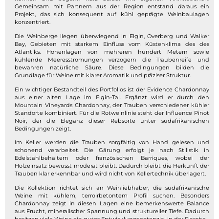
Gemeinsam mit Partnern aus der Region entstand daraus ein
Projekt, das sich konsequent auf kühl geprägte Weinbaulagen
konzentriert.
Die Weinberge liegen überwiegend in Elgin, Overberg und Walker
Bay, Gebieten mit starkem Einfluss vom Küstenklima des des
Atlantiks. Höhenlagen von mehreren hundert Metern sowie
kühlende Meeresströmungen verzögern die Traubenreife und
bewahren natürliche Säure. Diese Bedingungen bilden die
Grundlage für Weine mit klarer Aromatik und präziser Struktur.
Ein wichtiger Bestandteil des Portfolios ist der Evidence Chardonnay
aus einer alten Lage im Elgin-Tal. Ergänzt wird er durch den
Mountain Vineyards Chardonnay, der Trauben verschiedener kühler
Standorte kombiniert. Für die Rotweinlinie steht der Influence Pinot
Noir, der die Eleganz dieser Rebsorte unter südafrikanischen
Bedingungen zeigt.
Im Keller werden die Trauben sorgfältig von Hand gelesen und
schonend verarbeitet. Die Gärung erfolgt je nach Stilistik in
Edelstahlbehältern oder französischen Barriques, wobei der
Holzeinsatz bewusst moderat bleibt. Dadurch bleibt die Herkunft der
Trauben klar erkennbar und wird nicht von Kellertechnik überlagert.
Die Kollektion richtet sich an Weinliebhaber, die südafrikanische
Weine mit kühlem, terroirbetontem Profil suchen. Besonders
Chardonnay zeigt in diesen Lagen eine bemerkenswerte Balance
aus Frucht, mineralischer Spannung und struktureller Tiefe. Dadurch