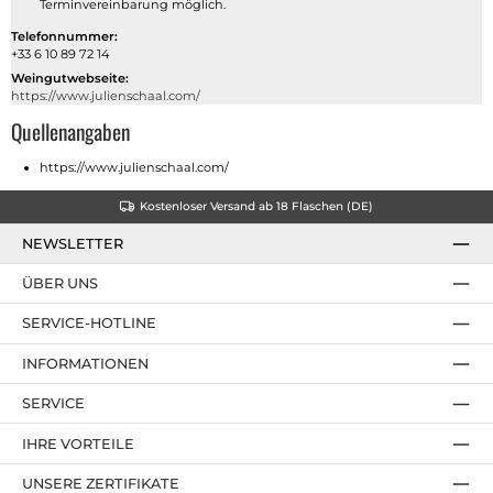
Terminvereinbarung möglich.
Telefonnummer:
+33 6 10 89 72 14
Weingutwebseite:
https://www.julienschaal.com/
Quellenangaben
https://www.julienschaal.com/
Kostenloser Versand ab 18 Flaschen (DE)
NEWSLETTER
ÜBER UNS
SERVICE-HOTLINE
INFORMATIONEN
SERVICE
IHRE VORTEILE
UNSERE ZERTIFIKATE